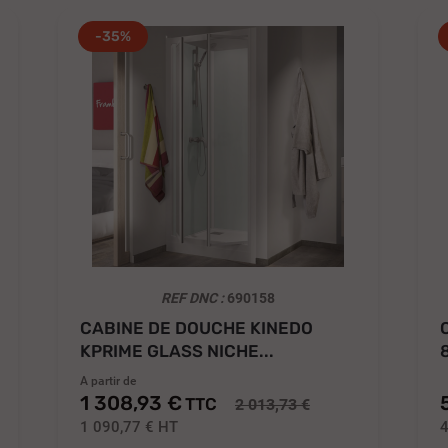
-35%
REF DNC :
690158
CABINE DE DOUCHE KINEDO
KPRIME GLASS NICHE...
A partir de
1 308,93 €
TTC
2 013,73 €
1 090,77 €
HT