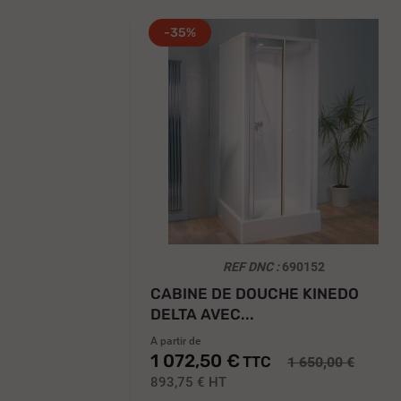
-35%
REF DNC :
690152
CABINE DE DOUCHE KINEDO
DELTA AVEC...
A partir de
1 072,50 €
TTC
1 650,00 €
893,75 €
HT