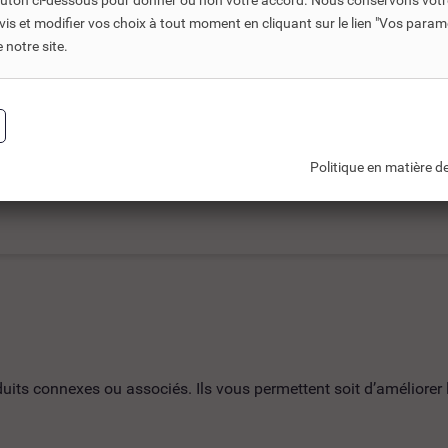
bouton ci-dessous pour donner ou non votre accord. Nous conservons votr
s et modifier vos choix à tout moment en cliquant sur le lien "Vos param
notre site.
Politique en matière de
ts connexes ou associés. Ils vous permettent soit d’améliorer l’