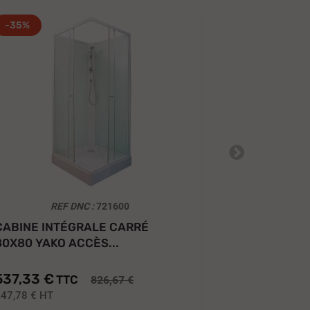
-35%
-35%
REF DNC :
721600
RE
CABINE INTÉGRALE CARRÉ
CABINE DE
80X80 YAKO ACCÈS...
EN QUART D
537,33 €
710,67 €
TTC
T
826,67 €
447,78 €
HT
592,22 €
HT