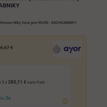
CABNIKY
throom Niky fond gris 90x90 - SACHCABNIKY.
06,67 €
283,11 €
 3 x
sans frais
ou
2x