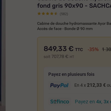
fond gris 90x90 - SACH
(582)
Cabine de douche hydromassante Ayor Ba
Accès de face - Bonde Ø 90 mm
849,33 €
-35%
1 3
TTC
707,78 €
soit
HT
Payez en plusieurs fois
212,33 €
En 4 x
ou
Payez en
4x
,
3x