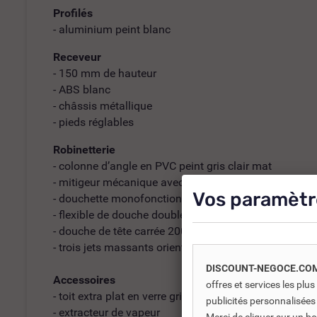
Profilés
- aluminium peint blanc
Receveur
- 150 mm de hauteur
- ABS blanc
- châssis métallique
- pieds réglables
Robinetterie
- colonne d’angle en PVC peint gris clair mat
- mitigeur mécanique avec un inverseur de fonctions
Vos paramètr
- douchette monofonction sur patère fixe
- flexible de douche double agrafage 150 cm
- douche de tête carrée 200x200 mm
- trois jets massants orientables
DISCOUNT-NEGOCE.CO
Accessoires
offres et services les pl
- toit extra plat en verre gris anthracite Ep. 5 mm
publicités personnalisées
- extracteur de vapeur