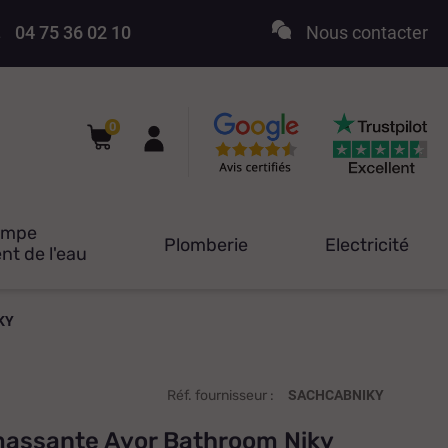
04 75 36 02 10
Nous contacter
0
ompe
Plomberie
Electricité
nt de l'eau
KY
Réf. fournisseur :
SACHCABNIKY
assante Ayor Bathroom Niky