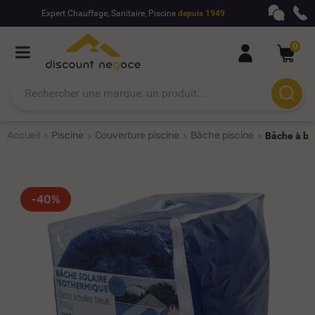
Expert Chauffage, Sanitaire, Piscine
depuis 1949
0
Accueil
Piscine
Couverture piscine
Bâche piscine
Bâche à bul
-40%