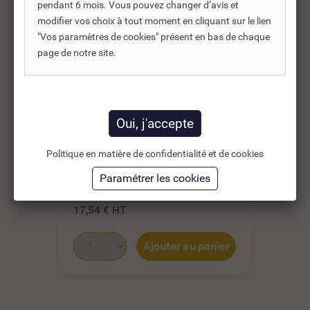
pendant 6 mois. Vous pouvez changer d’avis et
modifier vos choix à tout moment en cliquant sur le lien
"Vos paramètres de cookies" présent en bas de chaque
page de notre site.
REF DNC :
825400
FILET TISSÉ GRIS
BÂ
Politique en matière de confidentialité et de cookies
D'HIVERNAGE FILTRANTE
AS
DE...
HO
21,05 €
28
TTC
35,09 €
17,54 €
HT
23
Ajouter au panier