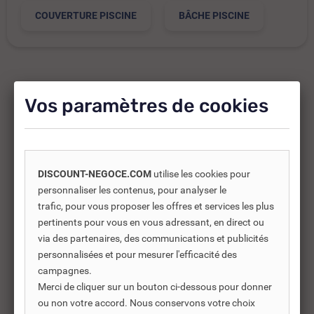
COUVERTURE PISCINE
BÂCHE PISCINE
Vos paramètres de cookies
Produits complémentaires
Les produits complémentaires sont généralement des
produits connexes ou associés. Ils vous permettent soit
d’améliorer l’utilisation soit répondre à des besoins
DISCOUNT-NEGOCE.COM
utilise les cookies pour
supplémentaires.
personnaliser les contenus, pour analyser le
trafic, pour vous proposer les offres et services les plus
pertinents pour vous en vous adressant, en direct ou
via des partenaires, des communications et publicités
personnalisées et pour mesurer l'efficacité des
-40%
campagnes.
Merci de cliquer sur un bouton ci-dessous pour donner
ou non votre accord. Nous conservons votre choix