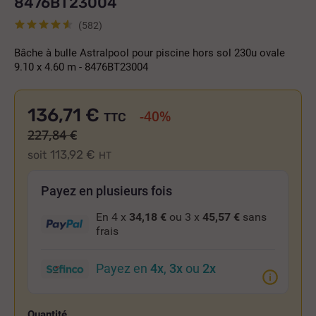
8476BT23004
(582)
Bâche à bulle Astralpool pour piscine hors sol 230u ovale
9.10 x 4.60 m - 8476BT23004
136,71 €
-40%
TTC
227,84 €
113,92 €
soit
HT
Payez en plusieurs fois
En 4 x
34,18 €
ou 3 x
45,57 €
sans
frais
Payez en
4x
,
3x
ou
2x
Quantité