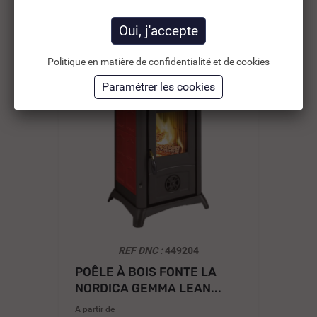
Politique en matière de confidentialité et de cookies
-30%
REF DNC :
449204
POÊLE À BOIS FONTE LA
PO
NORDICA GEMMA LEAN...
NO
A partir de