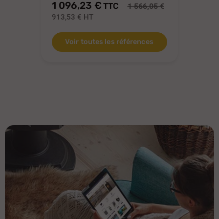
1 096,23 €
1 
TTC
1 566,05 €
913,53 €
HT
93
Voir toutes les références