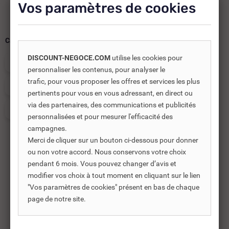
Vos paramètres de cookies
Catégories :
DISCOUNT-NEGOCE.COM
utilise les cookies pour
POÊLE À BOIS
POÊLE À BOIS FONTE
personnaliser les contenus, pour analyser le
trafic, pour vous proposer les offres et services les plus
POÊLE À BOIS 7 KW
POÊLE À BOIS 6 KW
pertinents pour vous en vous adressant, en direct ou
via des partenaires, des communications et publicités
POÊLE À BOIS LA NORDICA
personnalisées et pour mesurer l'efficacité des
campagnes.
Merci de cliquer sur un bouton ci-dessous pour donner
ou non votre accord. Nous conservons votre choix
pendant 6 mois. Vous pouvez changer d’avis et
Produits complémentaires
modifier vos choix à tout moment en cliquant sur le lien
"Vos paramètres de cookies" présent en bas de chaque
Les produits complémentaires sont généralement des
page de notre site.
produits connexes ou associés. Ils vous permettent soit
d’améliorer l’utilisation soit répondre à des besoins
supplémentaires.