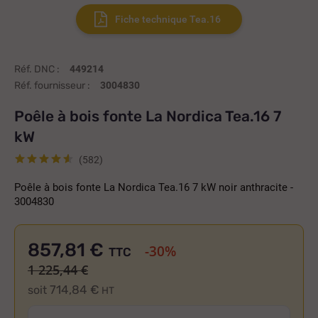
fiche technique Tea.16
Réf. DNC :
449214
Réf. fournisseur :
3004830
Poêle à bois fonte La Nordica Tea.16 7
kW
(582)
Poêle à bois fonte La Nordica Tea.16 7 kW noir anthracite -
3004830
857,81 €
-30%
TTC
1 225,44 €
714,84 €
soit
HT