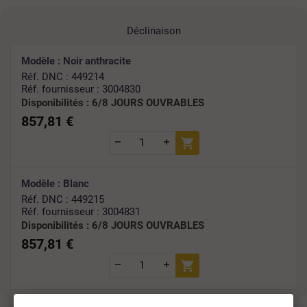
Déclinaison
Modèle : Noir anthracite
Réf. DNC : 449214
Réf. fournisseur : 3004830
Disponibilités :
6/8 JOURS OUVRABLES
857,81 €
Modèle : Blanc
Réf. DNC : 449215
Réf. fournisseur : 3004831
Disponibilités :
6/8 JOURS OUVRABLES
857,81 €