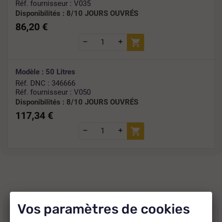
Réf. fournisseur : V035
Disponibilités :
8/10 JOURS OUVRÉS
86,20 €
Modèle : 50 Litres
Réf. DNC : 346666
Réf. fournisseur : V050
Disponibilités :
8/10 JOURS OUVRÉS
117,34 €
Vos paramètres de cookies
En savoir plus