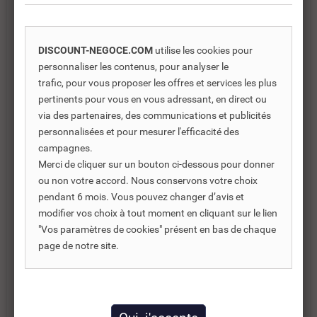
Vase d'expansion suspendu Thermador à
DISCOUNT-NEGOCE.COM
utilise les cookies pour
membrane
personnaliser les contenus, pour analyser le
trafic, pour vous proposer les offres et services les plus
Volume : 50 L
pertinents pour vous en vous adressant, en direct ou
Prégonflage : 1,5 bar
via des partenaires, des communications et publicités
Pose : sur pieds
personnalisées et pour mesurer l'efficacité des
campagnes.
Vases d'expansion fermés, à membrane pour
Merci de cliquer sur un bouton ci-dessous pour donner
chauffage et climatisation.
ou non votre accord. Nous conservons votre choix
CE à partir du 18 litres.
pendant 6 mois. Vous pouvez changer d’avis et
modifier vos choix à tout moment en cliquant sur le lien
Vases en acier, membrane SBR.
"Vos paramètres de cookies" présent en bas de chaque
page de notre site.
Pression de service 4 bar, températures -10°C / 99°C
Raccordement à l'installation :3/4"M