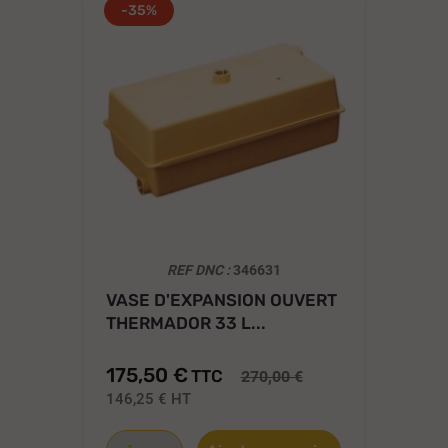
-35%
REF DNC :
346631
VASE D'EXPANSION OUVERT
VA
THERMADOR 33 L...
EN
175,50 €
40
TTC
270,00 €
146,25 €
HT
33