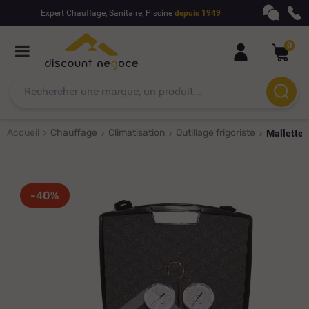
Expert Chauffage, Sanitaire, Piscine
depuis 1949
0
Accueil
Chauffage
Climatisation
Outillage frigoriste
Mallette 
-40%