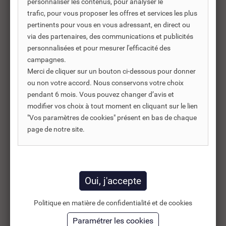
personnaliser les contenus, pour analyser le
trafic, pour vous proposer les offres et services les plus
pertinents pour vous en vous adressant, en direct ou
Produits complémentaires
via des partenaires, des communications et publicités
personnalisées et pour mesurer l'efficacité des
Les produits complémentaires sont généralement des
campagnes.
produits connexes ou associés. Ils vous permettent soit
Merci de cliquer sur un bouton ci-dessous pour donner
d’améliorer l’utilisation soit répondre à des besoins
ou non votre accord. Nous conservons votre choix
supplémentaires.
pendant 6 mois. Vous pouvez changer d’avis et
modifier vos choix à tout moment en cliquant sur le lien
"Vos paramètres de cookies" présent en bas de chaque
page de notre site.
-40%
Politique en matière de confidentialité et de cookies