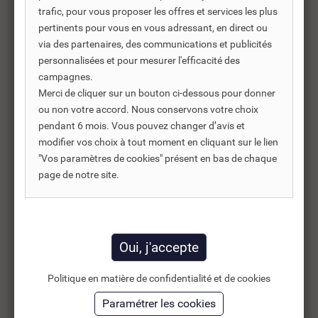
trafic, pour vous proposer les offres et services les plus
pertinents pour vous en vous adressant, en direct ou
Produits complémentaires
via des partenaires, des communications et publicités
personnalisées et pour mesurer l'efficacité des
Les produits complémentaires sont généralement des
campagnes.
produits connexes ou associés. Ils vous permettent soit
Merci de cliquer sur un bouton ci-dessous pour donner
d’améliorer l’utilisation soit répondre à des besoins
ou non votre accord. Nous conservons votre choix
supplémentaires.
pendant 6 mois. Vous pouvez changer d’avis et
modifier vos choix à tout moment en cliquant sur le lien
"Vos paramètres de cookies" présent en bas de chaque
page de notre site.
-35%
Politique en matière de confidentialité et de cookies