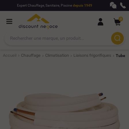
Expert Chauffage, Sanitaire, Piscine
depuis 1949
0
Accueil
Chauffage
Climatisation
Liaisons frigorifiques
Tube c