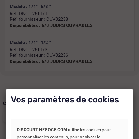
Modèle : 1/4"- 5/8 "
Réf. DNC : 261171
Réf. fournisseur : CUV02238
Disponibilités :
6/8 JOURS OUVRABLES
Modèle : 1/4"- 1/2 "
Réf. DNC : 261173
Réf. fournisseur : CUV02236
Disponibilités :
6/8 JOURS OUVRABLES
Vos paramètres de cookies
Catégories :
CLIMATISATION
LIAISONS FRIGORIFIQUES
DISCOUNT-NEGOCE.COM
utilise les cookies pour
personnaliser les contenus, pour analyser le