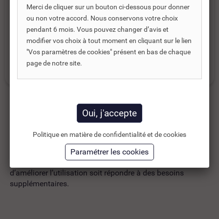
Merci de cliquer sur un bouton ci-dessous pour donner
Catégories :
ou non votre accord. Nous conservons votre choix
pendant 6 mois. Vous pouvez changer d’avis et
INSERT À GRANULE
modifier vos choix à tout moment en cliquant sur le lien
"Vos paramètres de cookies" présent en bas de chaque
page de notre site.
INSERT À GRANULE EDILKAMIN
Produits complémentaires
Politique en matière de confidentialité et de cookies
Les produits complémentaires sont généralement des
produits connexes ou associés. Ils vous permettent soit
d’améliorer l’utilisation soit répondre à des besoins
supplémentaires.