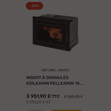
-25%
REF DNC :
484281
INSERT À GRANULÉS
IN
EDILKAMIN PELLKAMIN 10...
ED
3 951,90 €
5 
TTC
5 269,20 €
3 293,25 €
HT
4 