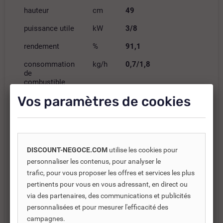
hauteur
cm
49
puissance utile
kW
3/8
rendement
%
91,1
consommation
kg/h
0,7/1,8
de
combustible
(granulé)
Vos paramètres de cookies
capacité
kg
11
réservoir
autonomie
h
4/11
DISCOUNT-NEGOCE.COM
utilise les cookies pour
Ø évacuation
cm
8
personnaliser les contenus, pour analyser le
fumée
trafic, pour vous proposer les offres et services les plus
Ø prise d'air
cm
4
pertinents pour vous en vous adressant, en direct ou
via des partenaires, des communications et publicités
poids total
kg
151
personnalisées et pour mesurer l'efficacité des
vol. chauffable
m³
210
campagnes.