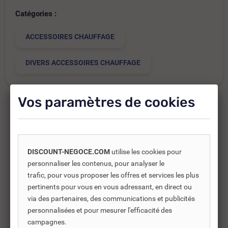
Catégories :
ACCESSOIRES CHAUFFAGE
DIVERS ACCESSOIRES CHAUFFAGE
Vos paramètres de cookies
Produits complémentaires
DISCOUNT-NEGOCE.COM
utilise les cookies pour
Les produits complémentaires sont généralement des
personnaliser les contenus, pour analyser le
produits connexes ou associés. Ils vous permettent soit
trafic, pour vous proposer les offres et services les plus
d’améliorer l’utilisation soit répondre à des besoins
pertinents pour vous en vous adressant, en direct ou
supplémentaires.
via des partenaires, des communications et publicités
personnalisées et pour mesurer l'efficacité des
campagnes.