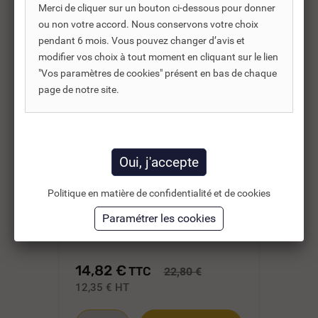
Merci de cliquer sur un bouton ci-dessous pour donner
-35%
ou non votre accord. Nous conservons votre choix
pendant 6 mois. Vous pouvez changer d’avis et
modifier vos choix à tout moment en cliquant sur le lien
"Vos paramètres de cookies" présent en bas de chaque
page de notre site.
Politique en matière de confidentialité et de cookies
REF DNC :
731505
THERMOMÈTRE PLONGEUR
TH
AXIAL 0 À 120°...
DE
14,82 €
10
TTC
22,80 €
12,35 €
HT
9,