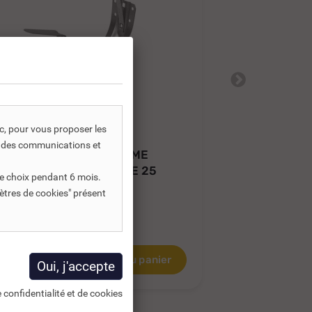
ic, pour vous proposer les
REF DNC :
255320
RE
s, des communications et
CROCHET CUIVRE FLAMME
CROCHET C
COUDÉ MONTPELLIER DE 25
COUDÉ MON
e choix pendant 6 mois.
ètres de cookies" présent
18,20 €
18,43 €
TTC
T
21,41 €
5,16 €
HT
15,36 €
HT
Ajouter au panier
 confidentialité et de cookies