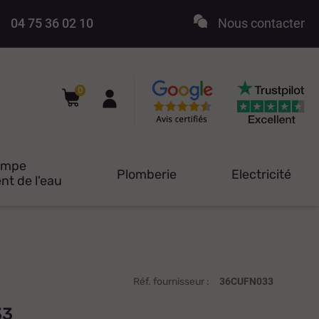
04 75 36 02 10
Nous contacter
0
ompe
Plomberie
Electricité
nt de l'eau
Réf. fournisseur :
36CUFN033
33