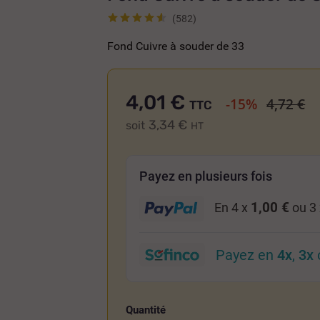
(582)
Fond Cuivre à souder de 33
4,01 €
-15%
4,72 €
TTC
3,34 €
soit
HT
Payez en plusieurs fois
1,00 €
En 4 x
ou 3
Payez en
4x
,
3x
Quantité