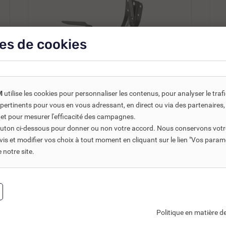
es de cookies
M
utilise les cookies pour personnaliser les contenus, pour analyser le traf
REF DNC :
255310
us pertinents pour vous en vous adressant, en direct ou via des partenaire
CROCHET CUIVRE DOS NERVURÉ
 et pour mesurer l'efficacité des campagnes.
DE 25
bouton ci-dessous pour donner ou non votre accord. Nous conservons votr
s et modifier vos choix à tout moment en cliquant sur le lien "Vos param
8,20 €
TTC
9,65 €
notre site.
6,83 €
HT
1
Ajouter au panier
Politique en matière de