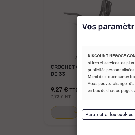
Vos paramètr
DISCOUNT-NEGOCE.CO
REF DNC :
255315
offres et services les pl
CROCHET CUIVRE DOS NERVURÉ
publicités personnalisées
DE 33
Merci de cliquer sur un 
Vous pouvez changer d’avi
9,27 €
TTC
10,91 €
en bas de chaque page de 
7,73 €
HT
Ajouter au panier