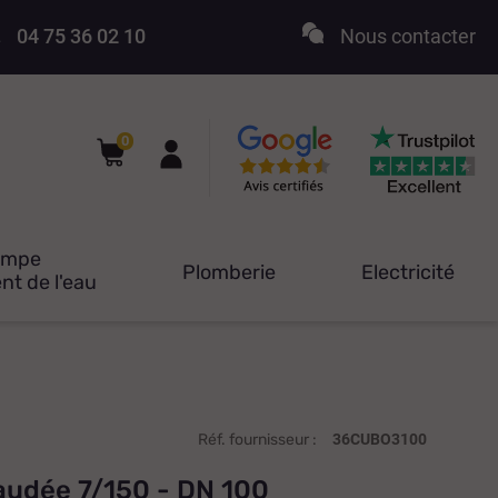
04 75 36 02 10
Nous contacter
0
ompe
Plomberie
Electricité
nt de l'eau
Réf. fournisseur :
36CUBO3100
raudée 7/150 - DN 100