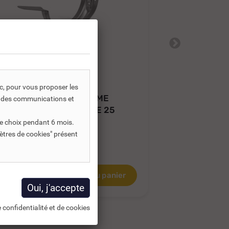
REF DNC :
255320
RE
ic, pour vous proposer les
CROCHET CUIVRE FLAMME
CROCHET C
s, des communications et
COUDÉ MONTPELLIER DE 25
COUDÉ MON
e choix pendant 6 mois.
ètres de cookies" présent
18,20 €
18,43 €
TTC
T
21,41 €
5,16 €
HT
15,36 €
HT
Ajouter au panier
 confidentialité et de cookies