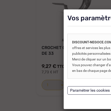
Vos paramètr
REF DNC :
255315
DISCOUNT-NEGOCE.CO
CROCHET CUIVRE DOS NERVURÉ
offres et services les pl
DE 33
publicités personnalisées
Merci de cliquer sur un 
Vous pouvez changer d’avi
9,27 €
TTC
10,91 €
en bas de chaque page de 
7,73 €
HT
Ajouter au panier