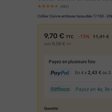
(582)
Collier Cuivre embase taraudée 7/150 - D
9,70 €
-15%
11,41 €
TTC
8,08 €
soit
HT
Payez en plusieurs fois
2,43 €
En 4 x
ou 3
Payez en
4x
,
3x
Quantité