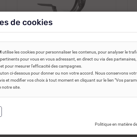
es de cookies
REF DNC :
255310
M
utilise les cookies pour personnaliser les contenus, pour analyser le traf
CROCHET CUIVRE DOS NERVURÉ
us pertinents pour vous en vous adressant, en direct ou via des partenaire
DE 25
 et pour mesurer l'efficacité des campagnes.
bouton ci-dessous pour donner ou non votre accord. Nous conservons votr
s et modifier vos choix à tout moment en cliquant sur le lien "Vos param
8,20 €
TTC
9,65 €
notre site.
6,83 €
HT
1
Ajouter au panier
Politique en matière de