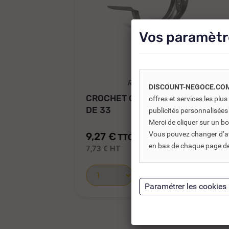
Vos paramètr
REF DNC :
255315
DISCOUNT-NEGOCE.CO
CROCHET CUIVRE DOS NERVURÉ
offres et services les pl
DE 33
publicités personnalisées
Merci de cliquer sur un 
Vous pouvez changer d’avi
9,27 €
TTC
10,91 €
en bas de chaque page de 
7,73 €
HT
Ajouter au panier