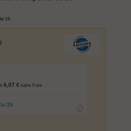
de 25
€
6,07 €
 x
sans frais
ou
2x