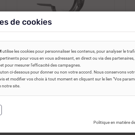
es de cookies
REF DNC :
255310
M
utilise les cookies pour personnaliser les contenus, pour analyser le traf
CROCHET CUIVRE DOS NERVURÉ
us pertinents pour vous en vous adressant, en direct ou via des partenaire
DE 25
 et pour mesurer l'efficacité des campagnes.
bouton ci-dessous pour donner ou non votre accord. Nous conservons votr
s et modifier vos choix à tout moment en cliquant sur le lien "Vos param
8,20 €
TTC
9,65 €
notre site.
6,83 €
HT
1
Ajouter au panier
Politique en matière de