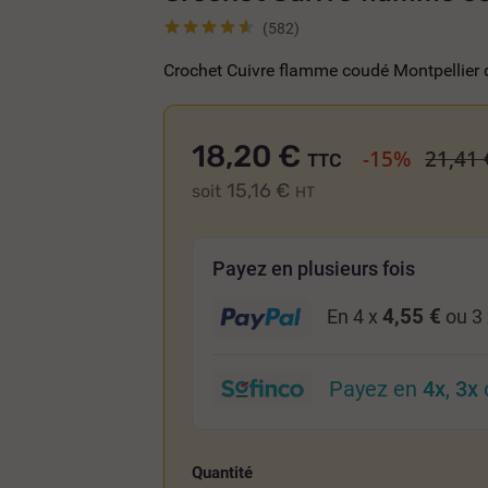
(582)
Crochet Cuivre flamme coudé Montpellier 
18,20 €
-15%
21,41 
TTC
15,16 €
soit
HT
Payez en plusieurs fois
4,55 €
En 4 x
ou 3
Payez en
4x
,
3x
Quantité