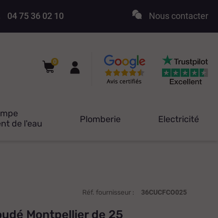
04 75 36 02 10
Nous contacter
0
ompe
Plomberie
Electricité
nt de l'eau
Réf. fournisseur :
36CUCFCO025
udé Montpellier de 25