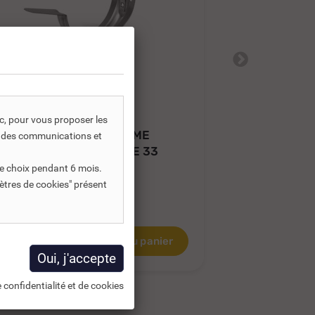
REF DNC :
255330
RE
ic, pour vous proposer les
CROCHET CUIVRE FLAMME
COLLIER C
s, des communications et
COUDÉ MONTPELLIER DE 33
TARAUDÉE 7
e choix pendant 6 mois.
ètres de cookies" présent
18,43 €
9,70 €
TTC
TTC
21,68 €
5,36 €
HT
8,08 €
HT
Ajouter au panier
 confidentialité et de cookies