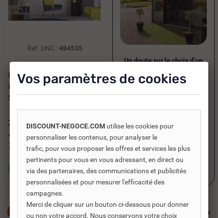
Réf. DNC :
484535
Un doute sur le choix d’un
produit ou votre installation
POÊLE À BOIS 8 KW
Vos paramètres de cookies
?
EDILKAMIN TALLY 8 UP
Échangez avec un expert
S...
et trouvez la solution
adaptée en prenant
3 486,00 €
TTC
DISCOUNT-NEGOCE.COM
utilise les cookies pour
rendez-vous.
4 980,00 €
personnaliser les contenus, pour analyser le
2 905,00 €
HT
trafic, pour vous proposer les offres et services les plus
pertinents pour vous en vous adressant, en direct ou
Je prends rendez-vous
Ajouter au panier
via des partenaires, des communications et publicités
personnalisées et pour mesurer l'efficacité des
campagnes.
Merci de cliquer sur un bouton ci-dessous pour donner
-30%
-30%
ou non votre accord. Nous conservons votre choix