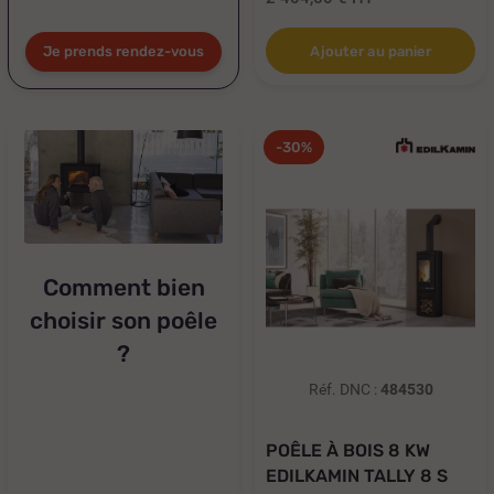
Je prends rendez-vous
Ajouter au panier
-30%
Comment bien
choisir son poêle
?
Réf. DNC :
484530
POÊLE À BOIS 8 KW
EDILKAMIN TALLY 8 S