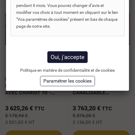
pendant 6 mois. Vous pouvez changer d’avis et
modifier vos choix à tout moment en cliquant sur le lien
"Vos paramètres de cookies" présent en bas de chaque
page de notre site.
Réf. DNC :
484542
Réf. DNC :
484528
Politique en matière de confidentialité et de cookies
POÊLE À BOIS
POÊLE À BOIS 8 KW
EDILKAMIN BENCH 54
EDILKAMIN TALLY 8 UP
AVEC CHARIOT 70 -...
CANALISABLE...
3 625,26 €
3 763,20 €
TTC
TTC
5 178,94 €
5 376,00 €
3 021,05 €
HT
3 136,00 €
HT