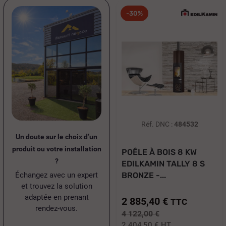
-30%
Réf. DNC :
484532
Un doute sur le choix d’un
produit ou votre installation
POÊLE À BOIS 8 KW
?
EDILKAMIN TALLY 8 S
Échangez avec un expert
BRONZE -...
et trouvez la solution
adaptée en prenant
2 885,40 €
TTC
rendez-vous.
4 122,00 €
2 404,50 €
HT