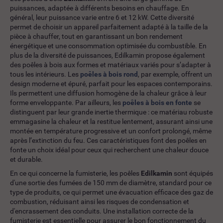
puissances, adaptée à différents besoins en chauffage. En
général, leur puissance varie entre 6 et 12 kW. Cette diversité
permet de choisir un appareil parfaitement adapté à la taille de la
pièce à chauffer, tout en garantissant un bon rendement
énergétique et une consommation optimisée du combustible. En
plus de la diversité de puissances, Edilkamin propose également
des poêles à bois aux formes et matériaux variés pour s’adapter à
tous les intérieurs. Les
poêles à bois rond
, par exemple, offrent un
design moderne et épuré, parfait pour les espaces contemporains.
Ils permettent une diffusion homogène de la chaleur grâce à leur
forme enveloppante. Par ailleurs, les
poêles à bois en fonte
se
distinguent par leur grande inertie thermique : ce matériau robuste
emmagasine la chaleur et la restitue lentement, assurant ainsi une
montée en température progressive et un confort prolongé, même
après l’extinction du feu. Ces caractéristiques font des poêles en
fonte un choix idéal pour ceux qui recherchent une chaleur douce
et durable.
En ce qui concerne la fumisterie, les poêles
Edilkamin
sont équipés
d'une sortie des fumées de 150 mm de diamètre, standard pour ce
type de produits, ce qui permet une évacuation efficace des gaz de
combustion, réduisant ainsi les risques de condensation et
d'encrassement des conduits. Une installation correcte de la
fumisterie est essentielle pour assurer le bon fonctionnement du