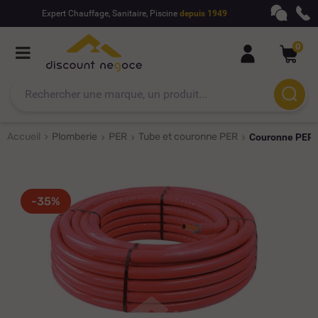
Expert Chauffage, Sanitaire, Piscine
depuis 1949
0
Accueil
Plomberie
PER
Tube et couronne PER
Couronne PER p
-35%