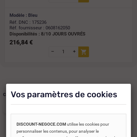
Modèle : Bleu
Réf. DNC : 175236
Réf. fournisseur : 0608162050
Disponibilités :
8/10 JOURS OUVRÉS
216,84 €
Vos paramètres de cookies
Catégories :
PER
TUBE ET COURONNE PER
DISCOUNT-NEGOCE.COM
utilise les cookies pour
personnaliser les contenus, pour analyser le