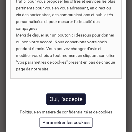
trafic, pour vous proposer les offres et services les plus
Produits complémentaires
pertinents pour vous en vous adressant, en direct ou
via des partenaires, des communications et publicités
Les produits complémentaires sont généralement des
personnalisées et pour mesurer l'efficacité des
produits connexes ou associés. Ils vous permettent soit
campagnes.
d’améliorer l’utilisation soit répondre à des besoins
Merci de cliquer sur un bouton ci-dessous pour donner
supplémentaires.
ou non votre accord. Nous conservons votre choix
pendant 6 mois. Vous pouvez changer d’avis et
modifier vos choix à tout moment en cliquant sur le lien
"Vos paramètres de cookies" présent en bas de chaque
-35%
page de notre site.
Politique en matière de confidentialité et de cookies