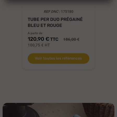
REF DNC :
175180
TUBE PER DUO PRÉGAINÉ
CO
BLEU ET ROUGE
TR
A partir de
A pa
120,90 €
10
TTC
186,00 €
100,75 €
HT
85
Voir toutes les références