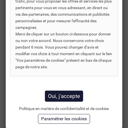
trafic, pour vous proposer les offres et services les plus
Produits complémentaires
pertinents pour vous en vous adressant, en direct ou
via des partenaires, des communications et publicités
Les produits complémentaires sont généralement des
personnalisées et pour mesurer l'efficacité des
produits connexes ou associés. Ils vous permettent soit
campagnes.
d’améliorer l’utilisation soit répondre à des besoins
Merci de cliquer sur un bouton ci-dessous pour donner
supplémentaires.
ou non votre accord. Nous conservons votre choix
pendant 6 mois. Vous pouvez changer d’avis et
modifier vos choix à tout moment en cliquant sur le lien
"Vos paramètres de cookies" présent en bas de chaque
-35%
page de notre site.
Politique en matière de confidentialité et de cookies