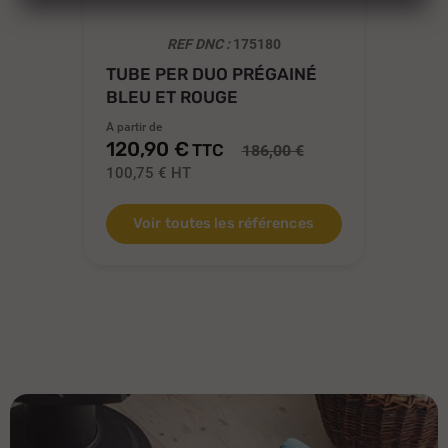
REF DNC :
175180
TUBE PER DUO PRÉGAINÉ
CO
BLEU ET ROUGE
TR
A partir de
A pa
120,90 €
10
TTC
186,00 €
100,75 €
HT
85
Voir toutes les références