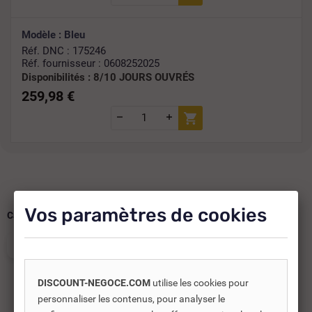
Modèle : Bleu
Réf. DNC : 175246
Réf. fournisseur : 0608252025
Disponibilités :
8/10 JOURS OUVRÉS
259,98 €
Vos paramètres de cookies
Catégories :
PER
TUBE ET COURONNE PER
DISCOUNT-NEGOCE.COM
utilise les cookies pour
personnaliser les contenus, pour analyser le