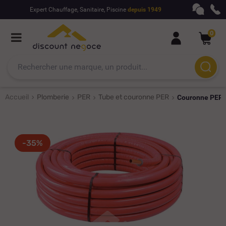
Expert Chauffage, Sanitaire, Piscine
depuis 1949
0
Accueil
Plomberie
PER
Tube et couronne PER
Couronne PER p
-35%