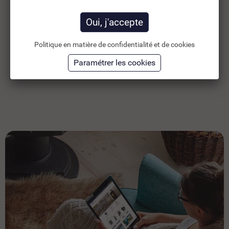
572,18 €
59
TTC
762,91 €
476,82 €
HT
49
Ajouter au panier
Politique en matière de confidentialité et de cookies