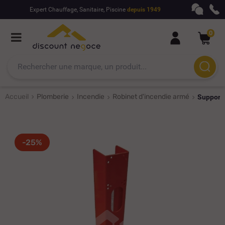
Expert Chauffage, Sanitaire, Piscine
depuis 1949
0
Accueil
Plomberie
Incendie
Robinet d'incendie armé
Support 
-25%