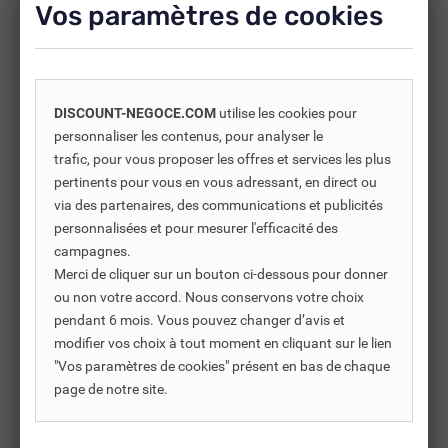
Vos paramètres de cookies
-25%
DISCOUNT-NEGOCE.COM
utilise les cookies pour
personnaliser les contenus, pour analyser le
trafic, pour vous proposer les offres et services les plus
pertinents pour vous en vous adressant, en direct ou
via des partenaires, des communications et publicités
personnalisées et pour mesurer l'efficacité des
campagnes.
Merci de cliquer sur un bouton ci-dessous pour donner
ou non votre accord. Nous conservons votre choix
pendant 6 mois. Vous pouvez changer d’avis et
modifier vos choix à tout moment en cliquant sur le lien
REF DNC :
556100
"Vos paramètres de cookies" présent en bas de chaque
ROBINET D'INCENDIE ARMÉ
RO
page de notre site.
RIA DESAUTEL EV DN...
RI