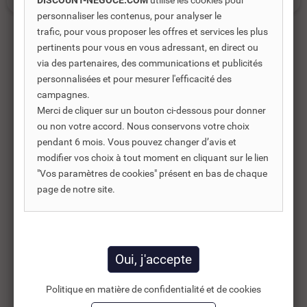
DISCOUNT-NEGOCE.COM
utilise les cookies pour
personnaliser les contenus, pour analyser le
trafic, pour vous proposer les offres et services les plus
pertinents pour vous en vous adressant, en direct ou
via des partenaires, des communications et publicités
Produits complémentaires
personnalisées et pour mesurer l'efficacité des
campagnes.
Les produits complémentaires sont généralement des
Merci de cliquer sur un bouton ci-dessous pour donner
produits connexes ou associés. Ils vous permettent soit
ou non votre accord. Nous conservons votre choix
d’améliorer l’utilisation soit répondre à des besoins
pendant 6 mois. Vous pouvez changer d’avis et
supplémentaires.
modifier vos choix à tout moment en cliquant sur le lien
"Vos paramètres de cookies" présent en bas de chaque
page de notre site.
-25%
Politique en matière de confidentialité et de cookies