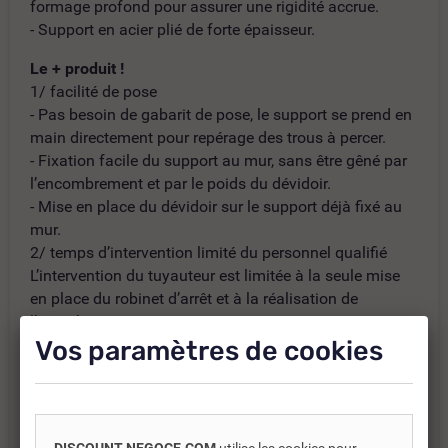
formage profond pour assurer une rigidité accrue.
- Support en acier plié de forte épaisseur.
Le + produit !
1/ facilité de pose
- Pas besoin de gabarit de pose, le support se prend en
main directement pour repérage des trous à percer.
- Fixation facile du support au mur, sans être gêné par
l’encombrement et par le poids du dévidoir.
- Mise en place du dévidoir sur le support déjà fixé au
mur.
2/ temps d’intervention limité du personnel qualifié
L’intervention du tuyauteur est limitée à la seule mise
en place du robinet d’arrêt et à la réalisation de
l’étanchéité.
Vos paramètres de cookies
Catégories :
INCENDIE
ROBINET D'INCENDIE ARMÉ