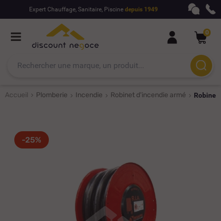
Expert Chauffage, Sanitaire, Piscine
depuis 1949
0
Accueil
Plomberie
Incendie
Robinet d'incendie armé
Robinet 
-25%