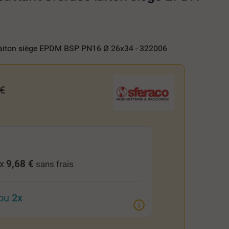
 laiton siège EPDM BSP PN16 Ø 26x34 - 322006
 €
9,68 €
 x
sans frais
ou
2x