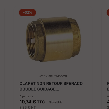
-32%
REF DNC :
345520
CLAPET NON RETOUR SFERACO
DOUBLE GUIDAGE...
A partir de
A
10,74 €
TTC
15,79 €
8,95 €
HT
3