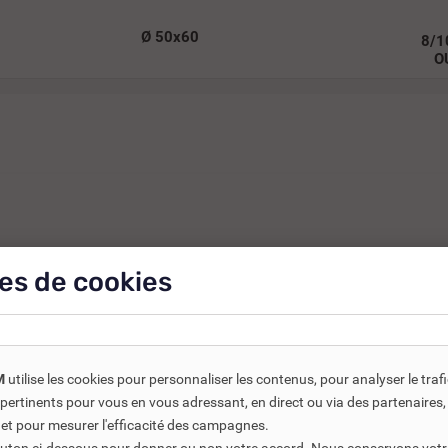
Ø 50x60
8/1
O
aiton siège EPDM BSP PN16
es de cookies
R - Taraudé BSP - PN16
nt
ar une flèche
M
utilise les cookies pour personnaliser les contenus, pour analyser le traf
us pertinents pour vous en vous adressant, en direct ou via des partenaire
 et pour mesurer l'efficacité des campagnes.