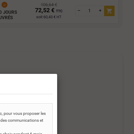
106,64 €
72,52 €
TTC
0 JOURS
soit 60,43 €
UVRÉS
HT
ic, pour vous proposer les
s, des communications et