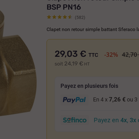
BSP PN16
(582)
Clapet non retour simple battant Sferaco
29,03 €
-32%
42,70
TTC
24,19 €
soit
HT
Payez en plusieurs fois
7,26 €
En 4 x
ou 3
Payez en
4x
,
3x