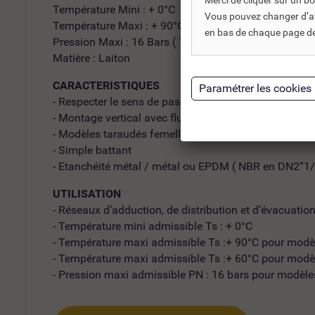
Merci de cliquer sur un 
Température Mini : + 0°C
Vous pouvez changer d’avi
Température Maxi : + 90°C ( 60°C pour modèles 302 e
en bas de chaque page de 
Pression Maxi : 16 Bars ( 10 bars pour modèles 301-
Matière : Laiton
CARACTERISTIQUES
- Respecter le sens de passage ( indiqué sur le corps 
- Montage vertical avec fluide ascendant ou horizont
- Modèles taraudés femelle BSP
- Simple battant
- Etanchéité métal / métal ou EPDM ( NBR en DN2“1/2
UTILISATION
- Réseaux d’adduction, de distribution et d’évacuatio
- Température mini admissible Ts : + 0°C
- Température maxi admissible Ts :+ 90°C pour modè
- Température maxi admissible Ts :+ 60°C pour modè
- Pression maxi admissible PN : 16 bars pour modèle