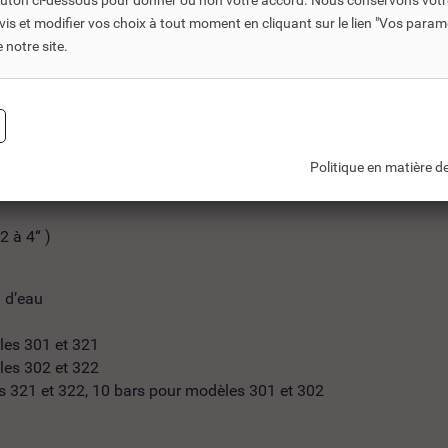
bouton ci-dessous pour donner ou non votre accord. Nous conservons votr
s et modifier vos choix à tout moment en cliquant sur le lien "Vos param
t 322 )
notre site.
302 )
par une flèche )
al
Politique en matière de
 à 4“ )
n d’eau
les 301 et 321
les 302 et 322
s 321 et 322, 10 bars pour modèles 301 et 302