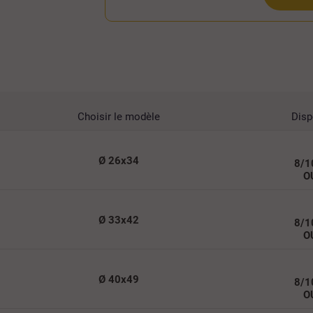
Choisir le modèle
Disp
Ø 26x34
8/1
O
Ø 33x42
8/1
O
Ø 40x49
8/1
O