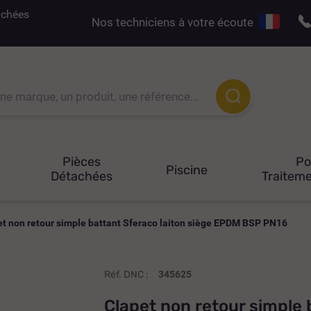
tachées
Nos techniciens à votre écoute
Pièces
P
Piscine
Détachées
Traiteme
et non retour simple battant Sferaco laiton siège EPDM BSP PN16
Réf. DNC :
345625
Clapet non retour simple 