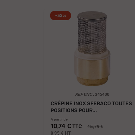
-32%
REF DNC :
345400
CRÉPINE INOX SFERACO TOUTES
POSITIONS POUR...
A partir de
10,74 €
TTC
15,79 €
8,95 €
HT