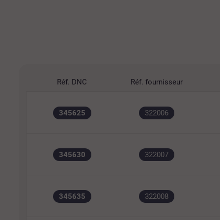
Réf. DNC
Réf. fournisseur
345625
322006
345630
322007
345635
322008