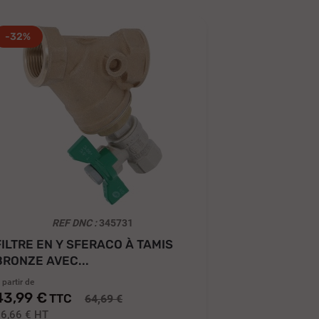
-32%
REF DNC :
345731
FILTRE EN Y SFERACO À TAMIS
BRONZE AVEC...
 partir de
43,99 €
TTC
64,69 €
6,66 €
HT