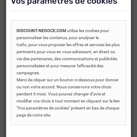
Vos paramètres de cookies
-25%
DISCOUNT-NEGOCE.COM
utilise les cookies pour
personnaliser les contenus, pour analyser le
trafic, pour vous proposer les offres et services les plus
pertinents pour vous en vous adressant, en direct ou
via des partenaires, des communications et publicités
personnalisées et pour mesurer l'efficacité des
campagnes.
Merci de cliquer sur un bouton ci-dessous pour donner
ou non votre accord. Nous conservons votre choix
pendant 6 mois. Vous pouvez changer d’avis et
REF DNC :
245212
modifier vos choix à tout moment en cliquant sur le lien
"Vos paramètres de cookies" présent en bas de chaque
DESCENTE SOUDÉE ZINC Ø
DE
page de notre site.
100 TRONSCONIQUE...
80
25,54 €
20
TTC
34,06 €