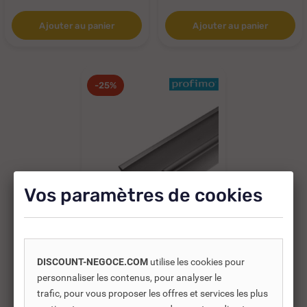
Ajouter au panier
Ajouter au panier
-25%
Vos paramètres de cookies
Réf. DNC :
245203
En stock
DISCOUNT-NEGOCE.COM
utilise les cookies pour
GOUTTIÈRE LYONNAISE
personnaliser les contenus, pour analyser le
B18 ZINC 25/12 ÉP 0.65
trafic, pour vous proposer les offres et services les plus
LONG...