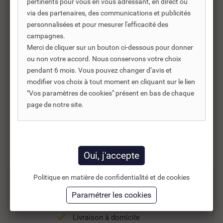
pertinents pour vous en vous adressant, en direct ou
via des partenaires, des communications et publicités
39,00 €
TTC
personnalisées et pour mesurer l'efficacité des
52,00 €
campagnes.
32,50 €
HT
Merci de cliquer sur un bouton ci-dessous pour donner
ou non votre accord. Nous conservons votre choix
pendant 6 mois. Vous pouvez changer d’avis et
Ajouter au panier
modifier vos choix à tout moment en cliquant sur le lien
"Vos paramètres de cookies" présent en bas de chaque
page de notre site.
Résultats 1 - 3 sur 3.
Politique en matière de confidentialité et de cookies
Livraison
Livraison à domicile