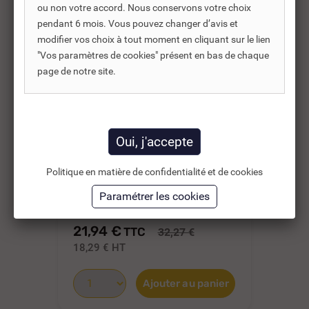
ou non votre accord. Nous conservons votre choix
pendant 6 mois. Vous pouvez changer d’avis et
modifier vos choix à tout moment en cliquant sur le lien
"Vos paramètres de cookies" présent en bas de chaque
page de notre site.
REF DNC :
595235
Politique en matière de confidentialité et de cookies
THERMOSTAT
TH
EMBROCHABLE TSE 270 MM
EM
MONO 75...
MO
21,94 €
37
TTC
32,27 €
18,29 €
HT
31
Ajouter au panier