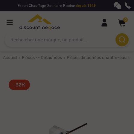
Expert Chauffage, Sanitaire, Piscine
depuis 1949
0
Accueil
Pièces -- Détachées
Pièces détachées chauffe-eau
T
-32%