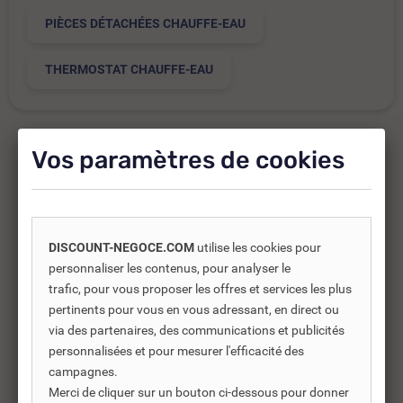
PIÈCES DÉTACHÉES CHAUFFE-EAU
THERMOSTAT CHAUFFE-EAU
Vos paramètres de cookies
Produits complémentaires
Les produits complémentaires sont généralement des
DISCOUNT-NEGOCE.COM
utilise les cookies pour
produits connexes ou associés. Ils vous permettent soit
personnaliser les contenus, pour analyser le
d’améliorer l’utilisation soit répondre à des besoins
trafic, pour vous proposer les offres et services les plus
supplémentaires.
pertinents pour vous en vous adressant, en direct ou
via des partenaires, des communications et publicités
personnalisées et pour mesurer l'efficacité des
campagnes.
-32%
Merci de cliquer sur un bouton ci-dessous pour donner