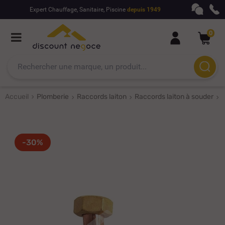
Expert Chauffage, Sanitaire, Piscine
depuis 1949
0
Accueil
Plomberie
Raccords laiton
Raccords laiton à souder
R
-30%