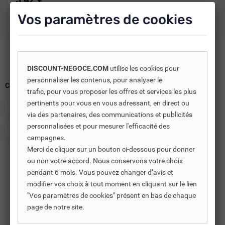
Vos paramètres de cookies
DISCOUNT-NEGOCE.COM
utilise les cookies pour
personnaliser les contenus, pour analyser le
Catégories :
trafic, pour vous proposer les offres et services les plus
pertinents pour vous en vous adressant, en direct ou
RACCORDS LAITON
via des partenaires, des communications et publicités
personnalisées et pour mesurer l'efficacité des
RACCORDS LAITON À SOUDER
campagnes.
Merci de cliquer sur un bouton ci-dessous pour donner
ou non votre accord. Nous conservons votre choix
pendant 6 mois. Vous pouvez changer d’avis et
modifier vos choix à tout moment en cliquant sur le lien
Produits complémentaires
"Vos paramètres de cookies" présent en bas de chaque
page de notre site.
Les produits complémentaires sont généralement des
produits connexes ou associés. Ils vous permettent soit