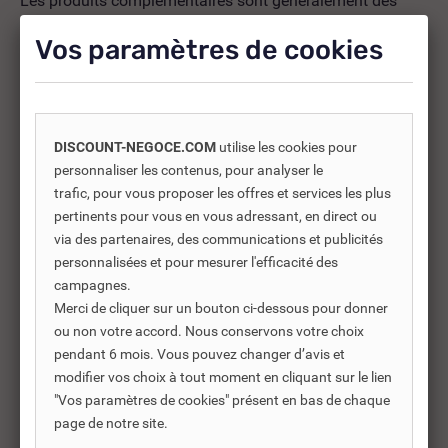
Les produits complémentaires sont généralement des
produits connexes ou associés. Ils vous permettent soit
Vos paramètres de cookies
d’améliorer l’utilisation soit répondre à des besoins
supplémentaires.
DISCOUNT-NEGOCE.COM
utilise les cookies pour
-30%
personnaliser les contenus, pour analyser le
trafic, pour vous proposer les offres et services les plus
pertinents pour vous en vous adressant, en direct ou
via des partenaires, des communications et publicités
personnalisées et pour mesurer l'efficacité des
campagnes.
Merci de cliquer sur un bouton ci-dessous pour donner
ou non votre accord. Nous conservons votre choix
pendant 6 mois. Vous pouvez changer d’avis et
modifier vos choix à tout moment en cliquant sur le lien
"Vos paramètres de cookies" présent en bas de chaque
REF DNC :
609452
page de notre site.