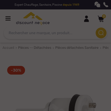
Expert Chauffage, Sanitaire, Piscine
depuis 1949
0
Accueil
Pièces -- Détachées
Pièces détachées Sanitaire
Pièc
-30%