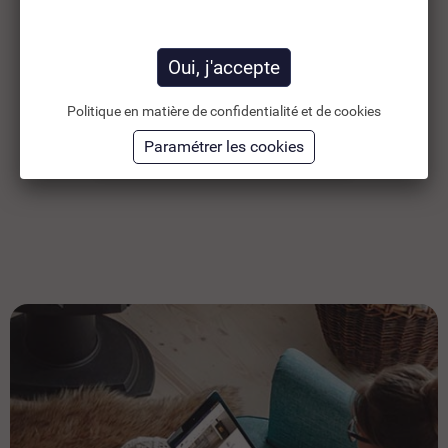
DOUCHE APPLIQUE
EN
PRESTO...
DL
28,88 €
28
TTC
41,26 €
24,07 €
HT
24
Politique en matière de confidentialité et de cookies
Ajouter au panier