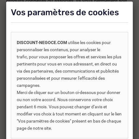
produits connexes ou associés. Ils vous permettent soit
d’améliorer l’utilisation soit répondre à des besoins
Vos paramètres de cookies
supplémentaires.
DISCOUNT-NEGOCE.COM
utilise les cookies pour
-30%
personnaliser les contenus, pour analyser le
trafic, pour vous proposer les offres et services les plus
pertinents pour vous en vous adressant, en direct ou
via des partenaires, des communications et publicités
personnalisées et pour mesurer l'efficacité des
campagnes.
Merci de cliquer sur un bouton ci-dessous pour donner
ou non votre accord. Nous conservons votre choix
pendant 6 mois. Vous pouvez changer d’avis et
modifier vos choix à tout moment en cliquant sur le lien
"Vos paramètres de cookies" présent en bas de chaque
REF DNC :
609452
page de notre site.
SACHET AMORCEUR DE
SA