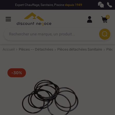
Expert Chauffage, Sanitaire, Piscine
depuis 1949
0
Accueil
Pièces -- Détachées
Pièces détachées Sanitaire
Pièc
-30%