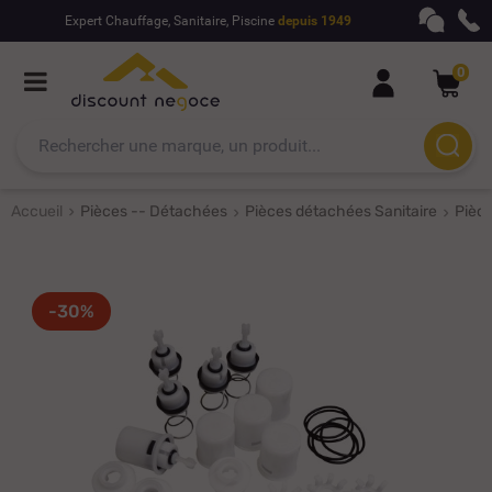
Expert Chauffage, Sanitaire, Piscine
depuis 1949
0
Accueil
Pièces -- Détachées
Pièces détachées Sanitaire
Pièc
-30%