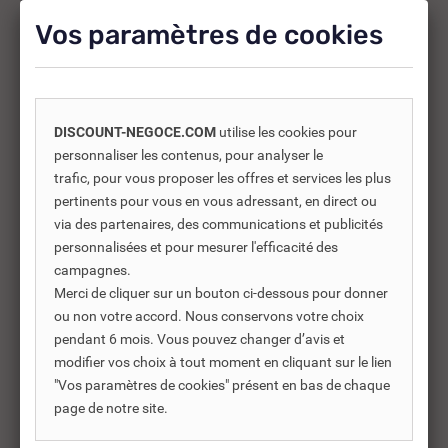
d’améliorer l’utilisation soit répondre à des besoins
Vos paramètres de cookies
supplémentaires.
DISCOUNT-NEGOCE.COM
utilise les cookies pour
-30%
personnaliser les contenus, pour analyser le
trafic, pour vous proposer les offres et services les plus
pertinents pour vous en vous adressant, en direct ou
via des partenaires, des communications et publicités
personnalisées et pour mesurer l'efficacité des
campagnes.
Merci de cliquer sur un bouton ci-dessous pour donner
ou non votre accord. Nous conservons votre choix
pendant 6 mois. Vous pouvez changer d’avis et
modifier vos choix à tout moment en cliquant sur le lien
"Vos paramètres de cookies" présent en bas de chaque
REF DNC :
609452
page de notre site.
SACHET AMORCEUR DE
SA
DOUCHE APPLIQUE
EN