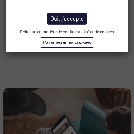
PRESTO...
DL
28,88 €
28
TTC
41,26 €
24,07 €
HT
24
Politique en matière de confidentialité et de cookies
Ajouter au panier