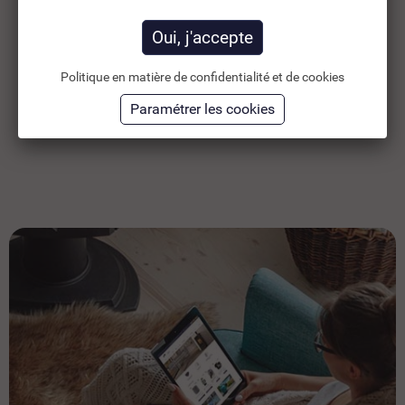
2,34 €
2,
TTC
3,35 €
1,95 €
HT
1,
Ajouter au panier
Politique en matière de confidentialité et de cookies