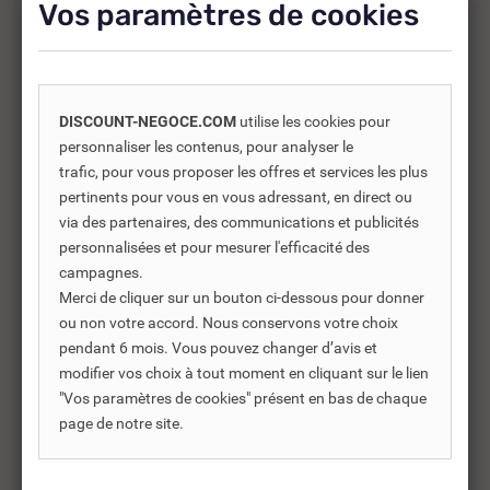
Vos paramètres de cookies
-30%
DISCOUNT-NEGOCE.COM
utilise les cookies pour
personnaliser les contenus, pour analyser le
trafic, pour vous proposer les offres et services les plus
pertinents pour vous en vous adressant, en direct ou
via des partenaires, des communications et publicités
personnalisées et pour mesurer l'efficacité des
campagnes.
Merci de cliquer sur un bouton ci-dessous pour donner
ou non votre accord. Nous conservons votre choix
pendant 6 mois. Vous pouvez changer d’avis et
modifier vos choix à tout moment en cliquant sur le lien
REF DNC :
505647
"Vos paramètres de cookies" présent en bas de chaque
BLISTER JOINT DE BRIDE
BL
page de notre site.
POUR SIPHON 36 X...
PO