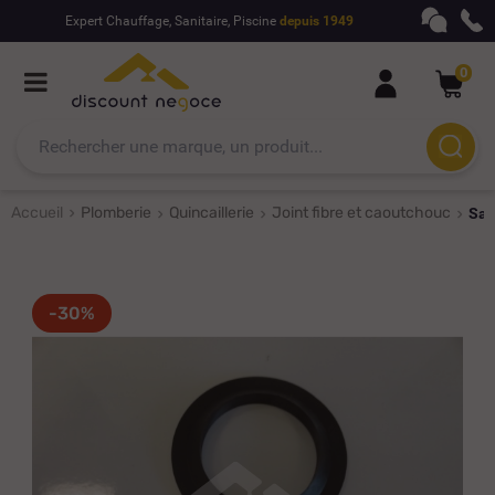
Expert Chauffage, Sanitaire, Piscine
depuis 1949
0
Accueil
Plomberie
Quincaillerie
Joint fibre et caoutchouc
Sac
-30%