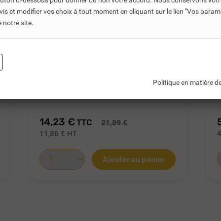
bouton ci-dessous pour donner ou non votre accord. Nous conservons votr
s et modifier vos choix à tout moment en cliquant sur le lien "Vos param
notre site.
REF DNC :
750540
Politique en matière de
DÉTENDEUR BUTANE FIXE
GURTNER AS3M...
14,23 €
TTC
21,89 €
11,86 €
HT
4
Ajouter au panier