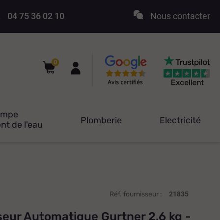
04 75 36 02 10
Nous contacter
0
ompe
Plomberie
Electricité
nt de l'eau
Réf. fournisseur :
21835
eur Automatique Gurtner 2.6 kg -