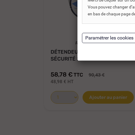
Merci de cliquer sur un 
Vous pouvez changer d’avi
en bas de chaque page de 
REF DNC :
750531
DÉTENDEUR BUTANE GURTNER À
SÉCURITÉ DSB...
58,78 €
TTC
90,43 €
48,98 €
HT
Ajouter au panier