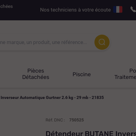
tachées
Nos techniciens à votre écoute
Pièces
P
Piscine
Détachées
Traiteme
nverseur Automatique Gurtner 2.6 kg - 29 mb - 21835
Réf. DNC :
750525
Détendeur BUTANE Invers