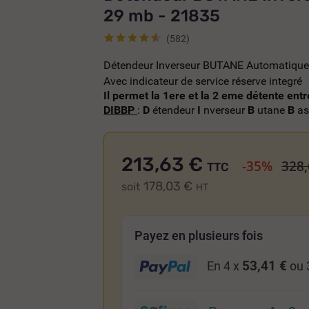
29 mb - 21835
(582)
Détendeur Inverseur BUTANE Automatique 
Avec indicateur de service réserve integré
Il permet la 1ere et la 2 eme détente entre
DIBBP
:
D
étendeur
I
nverseur
B
utane
B
a
213,63 €
-35%
328,
TTC
178,03 €
soit
HT
Payez en plusieurs fois
53,41 €
En 4 x
ou 