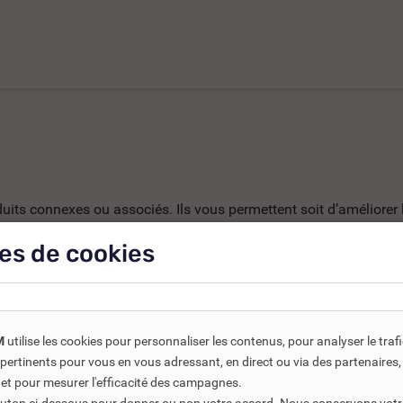
ts connexes ou associés. Ils vous permettent soit d’améliorer l’
es de cookies
-35%
M
utilise les cookies pour personnaliser les contenus, pour analyser le traf
us pertinents pour vous en vous adressant, en direct ou via des partenaire
 et pour mesurer l'efficacité des campagnes.