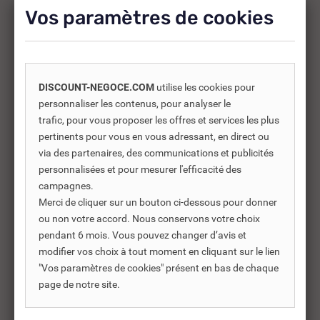
supplémentaires.
Vos paramètres de cookies
-30%
DISCOUNT-NEGOCE.COM
utilise les cookies pour
personnaliser les contenus, pour analyser le
trafic, pour vous proposer les offres et services les plus
pertinents pour vous en vous adressant, en direct ou
via des partenaires, des communications et publicités
personnalisées et pour mesurer l'efficacité des
campagnes.
Merci de cliquer sur un bouton ci-dessous pour donner
ou non votre accord. Nous conservons votre choix
pendant 6 mois. Vous pouvez changer d’avis et
modifier vos choix à tout moment en cliquant sur le lien
REF DNC :
830862
"Vos paramètres de cookies" présent en bas de chaque
page de notre site.
KIT 2 CRÉPINES LONG 165
KI
MM Ø 20 X 27...
MM