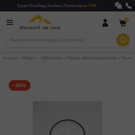
Expert Chauffage, Sanitaire, Piscine
depuis 1949
0
Accueil
Pièces -- Détachées
Pièces détachées piscine
Couverc
-30%