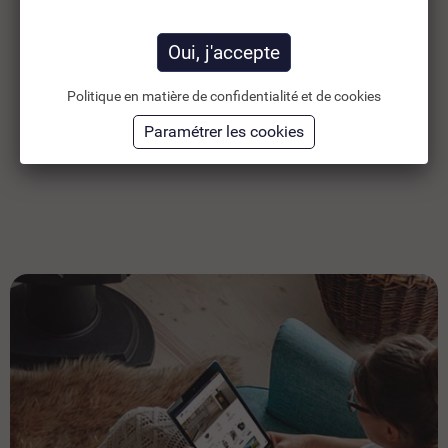
6,63 €
4,
TTC
9,47 €
5,52 €
HT
4,
Politique en matière de confidentialité et de cookies
Ajouter au panier