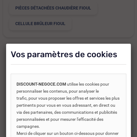
PIÈCES DÉTACHÉES CHAUDIÈRE FIOUL
CELLULE BRÛLEUR FIOUL
Vos paramètres de cookies
Produits complémentaires
Les produits complémentaires sont généralement des
DISCOUNT-NEGOCE.COM
utilise les cookies pour
produits connexes ou associés. Ils vous permettent soit
personnaliser les contenus, pour analyser le
d’améliorer l’utilisation soit répondre à des besoins
trafic, pour vous proposer les offres et services les plus
supplémentaires.
pertinents pour vous en vous adressant, en direct ou
via des partenaires, des communications et publicités
personnalisées et pour mesurer l'efficacité des
campagnes.
-32%
Merci de cliquer sur un bouton ci-dessous pour donner