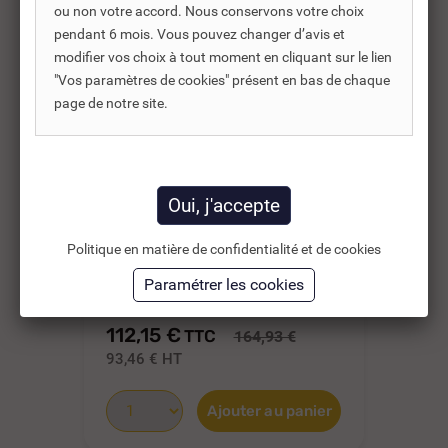
ou non votre accord. Nous conservons votre choix
pendant 6 mois. Vous pouvez changer d’avis et
modifier vos choix à tout moment en cliquant sur le lien
"Vos paramètres de cookies" présent en bas de chaque
page de notre site.
REF DNC :
592010
Politique en matière de confidentialité et de cookies
BOÎTIER DE CONTRÔLE
BO
SIEMENS -LM014 111C2...
PO
CE
112,15 €
34
TTC
164,93 €
93,46 €
HT
28
Ajouter au panier