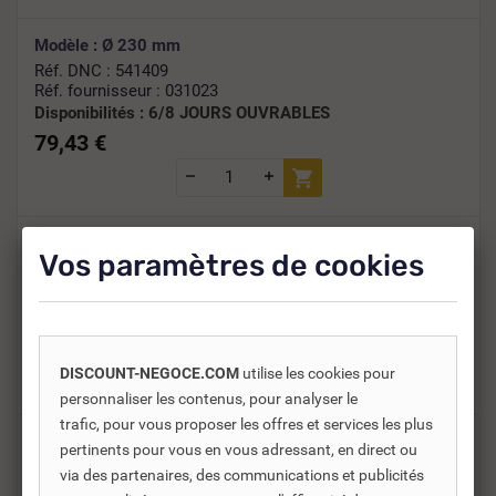
Modèle : Ø 230 mm
Réf. DNC : 541409
Réf. fournisseur : 031023
Disponibilités :
6/8 JOURS OUVRABLES
79,43 €
Modèle : Ø 250 mm
Vos paramètres de cookies
Réf. DNC : 541410
Réf. fournisseur : 031025
Disponibilités :
6/8 JOURS OUVRABLES
85,65 €
DISCOUNT-NEGOCE.COM
utilise les cookies pour
personnaliser les contenus, pour analyser le
trafic, pour vous proposer les offres et services les plus
Modèle : Ø 300 mm
pertinents pour vous en vous adressant, en direct ou
Réf. DNC : 541411
via des partenaires, des communications et publicités
Réf. fournisseur : 031030