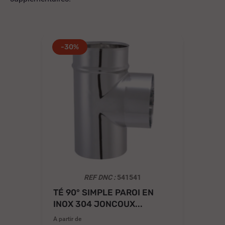
-30%
REF DNC :
541541
TÉ 90° SIMPLE PAROI EN
CO
INOX 304 JONCOUX...
JO
A partir de
A pa