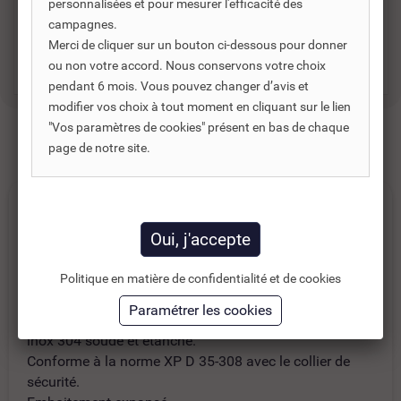
personnalisées et pour mesurer l'efficacité des
Disponibilités :
6/8 JOURS OUVRABLES
campagnes.
104,29 €
Merci de cliquer sur un bouton ci-dessous pour donner
ou non votre accord. Nous conservons votre choix
pendant 6 mois. Vous pouvez changer d’avis et
modifier vos choix à tout moment en cliquant sur le lien
"Vos paramètres de cookies" présent en bas de chaque
page de notre site.
En savoir plus
Tuyau inox 304 simple paroi Joncoux 1m
Politique en matière de confidentialité et de cookies
Tuyau Tyral simple paroi Ø125mm L.1.00m - Tuyau en
inox 304 soudé et étanche.
Conforme à la norme XP D 35-308 avec le collier de
sécurité.