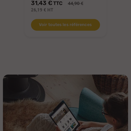
31,43 €
28
TTC
44,90 €
26,19 €
HT
23
Voir toutes les références