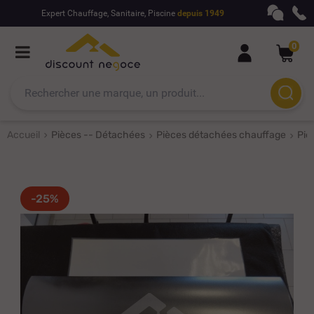
Expert Chauffage, Sanitaire, Piscine
depuis 1949
0
Accueil
Pièces -- Détachées
Pièces détachées chauffage
Piè
-25%