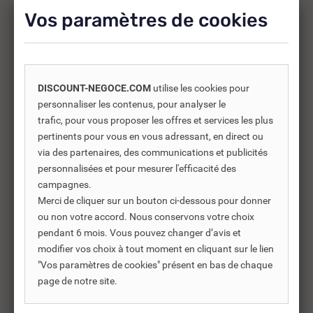
d’améliorer l’utilisation soit répondre à des besoins
Vos paramètres de cookies
supplémentaires.
-25%
DISCOUNT-NEGOCE.COM
utilise les cookies pour
personnaliser les contenus, pour analyser le
trafic, pour vous proposer les offres et services les plus
pertinents pour vous en vous adressant, en direct ou
via des partenaires, des communications et publicités
personnalisées et pour mesurer l'efficacité des
campagnes.
Merci de cliquer sur un bouton ci-dessous pour donner
ou non votre accord. Nous conservons votre choix
pendant 6 mois. Vous pouvez changer d’avis et
modifier vos choix à tout moment en cliquant sur le lien
"Vos paramètres de cookies" présent en bas de chaque
REF DNC :
487482
page de notre site.
BARRETTE FRONTALE
BA
SUPÉRIEURE CÉRAMIQUE...
IN