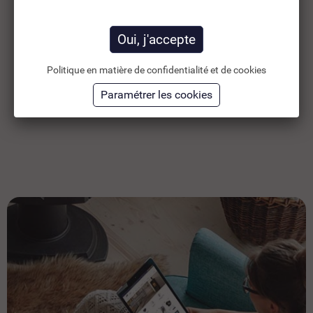
52,86 €
10
TTC
70,48 €
44,05 €
HT
84
Politique en matière de confidentialité et de cookies
Ajouter au panier