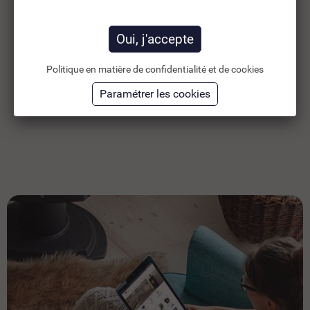
105,82 €
52
TTC
141,10 €
88,19 €
HT
44
Politique en matière de confidentialité et de cookies
Ajouter au panier