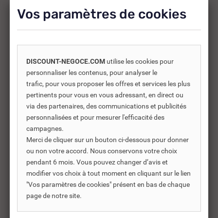
d’améliorer l’utilisation soit répondre à des besoins
Vos paramètres de cookies
supplémentaires.
-25%
DISCOUNT-NEGOCE.COM
utilise les cookies pour
personnaliser les contenus, pour analyser le
trafic, pour vous proposer les offres et services les plus
pertinents pour vous en vous adressant, en direct ou
via des partenaires, des communications et publicités
personnalisées et pour mesurer l'efficacité des
campagnes.
Merci de cliquer sur un bouton ci-dessous pour donner
ou non votre accord. Nous conservons votre choix
pendant 6 mois. Vous pouvez changer d’avis et
modifier vos choix à tout moment en cliquant sur le lien
"Vos paramètres de cookies" présent en bas de chaque
REF DNC :
487927
page de notre site.
FLANC CÉRAMIQUE COTÉ
BA
ROUGE POUR EDILKAMIN...
SU