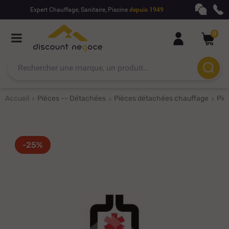
Expert Chauffage, Sanitaire, Piscine
depuis 1949
0
Accueil
Pièces -- Détachées
Pièces détachées chauffage
Piè
-25%