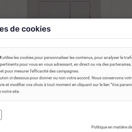
es de cookies
M
utilise les cookies pour personnaliser les contenus, pour analyser le traf
REF DNC :
410046
us pertinents pour vous en vous adressant, en direct ou via des partenaire
PLAQUE DE COMMANDE DOUBLE
 et pour mesurer l'efficacité des campagnes.
DÉBIT RÉGIPLAST...
bouton ci-dessous pour donner ou non votre accord. Nous conservons votr
s et modifier vos choix à tout moment en cliquant sur le lien "Vos param
notre site.
27,06 €
TTC
38,66 €
22,55 €
HT
4
Ajouter au panier
Politique en matière de