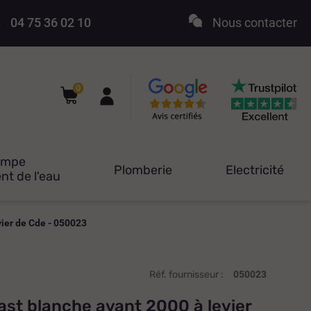
04 75 36 02 10
Nous contacter
0
ompe
Plomberie
Electricité
nt de l'eau
ier de Cde - 050023
Réf. fournisseur :
050023
st blanche avant 2000 à levier