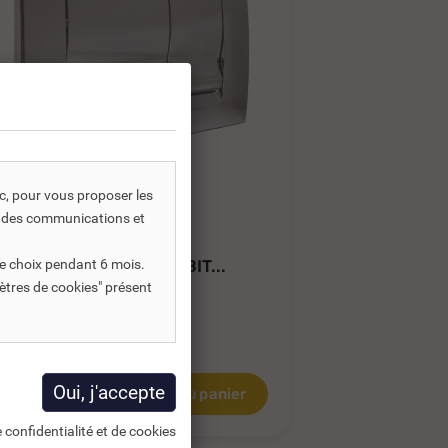
ic, pour vous proposer les
REF DNC :
410047
RE
s, des communications et
PLAQUE DE COMMANDE
PLAQUE D
REGIPLAST DOUBLE DÉBIT...
IDEAL STAN
e choix pendant 6 mois.
ètres de cookies" présent
52,45 €
60,16 €
TTC
T
74,93 €
3,71 €
HT
50,13 €
HT
Ajouter au panier
 confidentialité et de cookies