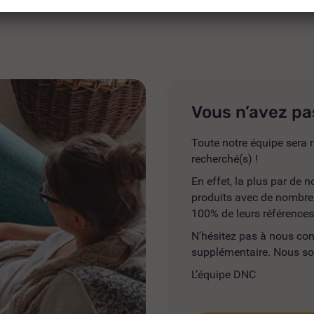
Vous n’avez pa
Toute notre équipe sera r
recherché(s) !
En effet, la plus par de
produits avec de nombreus
100% de leurs références
N'hésitez pas à nous co
supplémentaire. Nous so
L’équipe DNC