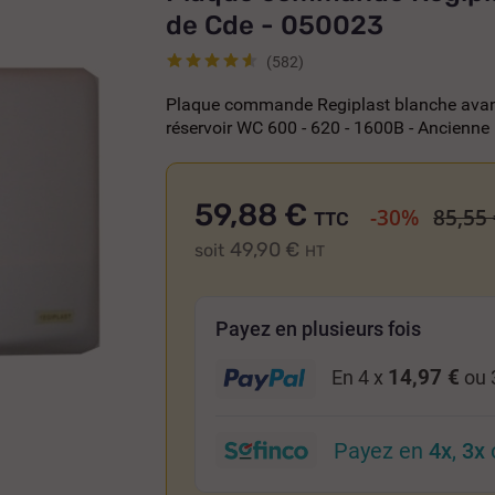
de Cde - 050023
(582)
Plaque commande Regiplast blanche avant
réservoir WC 600 - 620 - 1600B - Ancienne
59,88 €
-30%
85,55 
TTC
49,90 €
soit
HT
Payez en plusieurs fois
14,97 €
En 4 x
ou 
Payez en
4x
,
3x