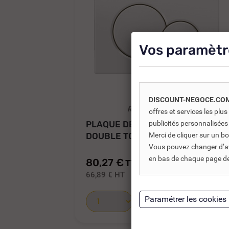
Vos paramètr
DISCOUNT-NEGOCE.CO
REF DNC :
409310
offres et services les pl
PLAQUE DÉCLENCHEMENT
publicités personnalisées
DOUBLE TOUCHE SIGMA...
Merci de cliquer sur un 
Vous pouvez changer d’avi
en bas de chaque page de 
80,27 €
TTC
114,67 €
66,89 €
HT
Ajouter au panier