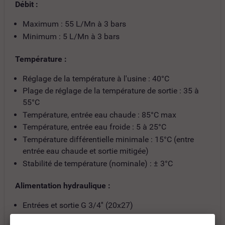
Débit :
Maximum : 55 L/Mn à 3 bars
Minimum : 5 L/Mn à 3 bars
Température :
Réglage de la température à l'usine : 40°C
Plage de réglage de la température de sortie : 35 à
55°C
Température, entrée eau chaude : 85°C max
Température, entrée eau froide : 5 à 25°C
Température différentielle minimale : 15°C (entre
entrée eau chaude et sortie mitigée)
Stabilité de température (nominale) : ± 3°C
Alimentation hydraulique :
Entrées et sortie G 3/4'' (20x27)
Baguée eau chaude (rouge) et eau froide (bleue)