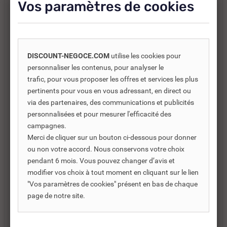
Vos paramètres de cookies
Résistance thermique :
Ce robinet résiste à une température > à 75°C durant
30 minutes dans le cadre de chocs thermiques
DISCOUNT-NEGOCE.COM
utilise les cookies pour
personnaliser les contenus, pour analyser le
Sécurité :
trafic, pour vous proposer les offres et services les plus
Sécurité anti-brûlure : arrêt instantané de l'eau
pertinents pour vous en vous adressant, en direct ou
chaude en cas de coupure d'eau froide
via des partenaires, des communications et publicités
Possibilité de verrouillage interne de la température
personnalisées et pour mesurer l'efficacité des
campagnes.
Livré avec :
Merci de cliquer sur un bouton ci-dessous pour donner
ou non votre accord. Nous conservons votre choix
2 Joints filtre
pendant 6 mois. Vous pouvez changer d’avis et
2 clapets anti-retour NF
modifier vos choix à tout moment en cliquant sur le lien
"Vos paramètres de cookies" présent en bas de chaque
Normes / Agréments :
page de notre site.
Résistance au brouillard salin 200 H conformément
à la norme NF ISO 9227 essai DSS