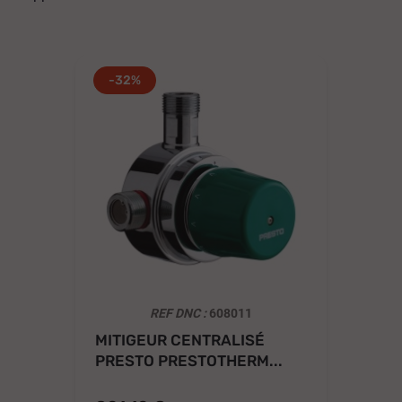
-32%
REF DNC :
608011
MITIGEUR CENTRALISÉ
MI
PRESTO PRESTOTHERM...
PR