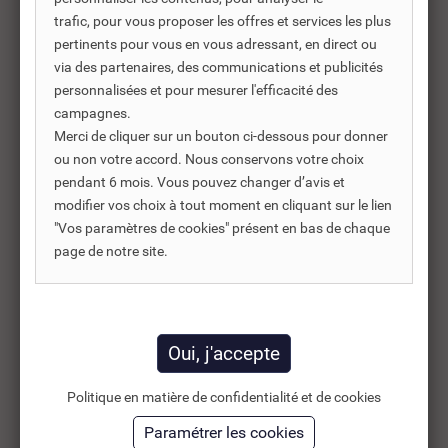
trafic, pour vous proposer les offres et services les plus
pertinents pour vous en vous adressant, en direct ou
Produits complémentaires
via des partenaires, des communications et publicités
personnalisées et pour mesurer l'efficacité des
Les produits complémentaires sont généralement des
campagnes.
produits connexes ou associés. Ils vous permettent soit
Merci de cliquer sur un bouton ci-dessous pour donner
d’améliorer l’utilisation soit répondre à des besoins
ou non votre accord. Nous conservons votre choix
supplémentaires.
pendant 6 mois. Vous pouvez changer d’avis et
modifier vos choix à tout moment en cliquant sur le lien
"Vos paramètres de cookies" présent en bas de chaque
page de notre site.
-30%
Politique en matière de confidentialité et de cookies