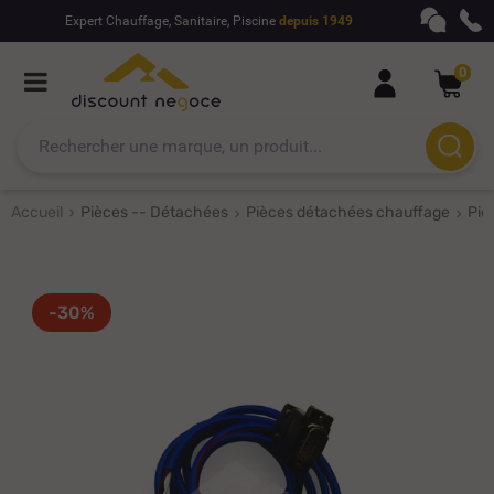
Expert Chauffage, Sanitaire, Piscine
depuis 1949
0
Accueil
Pièces -- Détachées
Pièces détachées chauffage
Piè
-30%