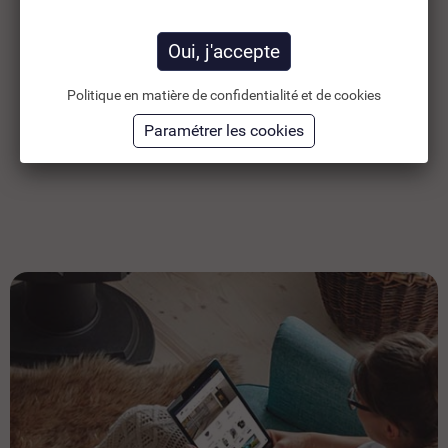
13,55 €
20
TTC
19,36 €
11,29 €
HT
17
Politique en matière de confidentialité et de cookies
Ajouter au panier