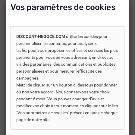
supplémentaires.
Vos paramètres de cookies
-30%
DISCOUNT-NEGOCE.COM
utilise les cookies pour
personnaliser les contenus, pour analyser le
trafic, pour vous proposer les offres et services les plus
pertinents pour vous en vous adressant, en direct ou
via des partenaires, des communications et publicités
personnalisées et pour mesurer l'efficacité des
campagnes.
Merci de cliquer sur un bouton ci-dessous pour donner
ou non votre accord. Nous conservons votre choix
pendant 6 mois. Vous pouvez changer d’avis et
modifier vos choix à tout moment en cliquant sur le lien
REF DNC :
486550
"Vos paramètres de cookies" présent en bas de chaque
page de notre site.
CÂBLE PLAT L90 GUA18
CÂ
EDILKAMIN LILIA PLUS...
AL