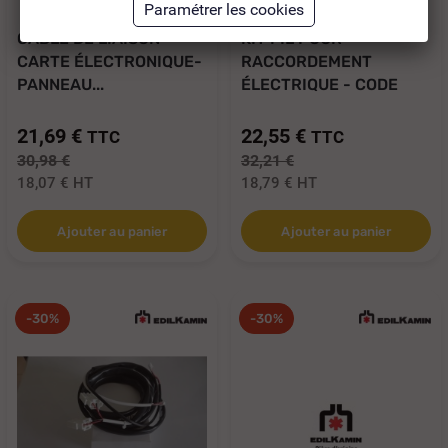
CÂBLE DE LIAISON
KIT FIL POUR
CARTE ÉLECTRONIQUE-
RACCORDEMENT
PANNEAU...
ÉLECTRIQUE - CODE
250 050
21,69 €
22,55 €
TTC
TTC
30,98 €
32,21 €
18,07 €
HT
18,79 €
HT
Ajouter au panier
Ajouter au panier
-30%
-30%