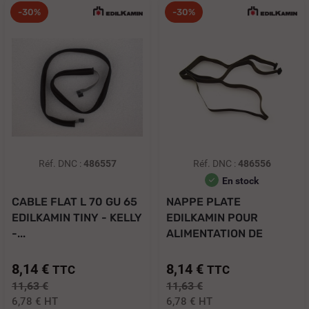
-30%
-30%
Réf. DNC :
486557
Réf. DNC :
486556
En stock
CABLE FLAT L 70 GU 65
NAPPE PLATE
EDILKAMIN TINY - KELLY
EDILKAMIN POUR
-...
ALIMENTATION DE
CARTE AU...
8,14 €
8,14 €
TTC
TTC
11,63 €
11,63 €
6,78 €
HT
6,78 €
HT