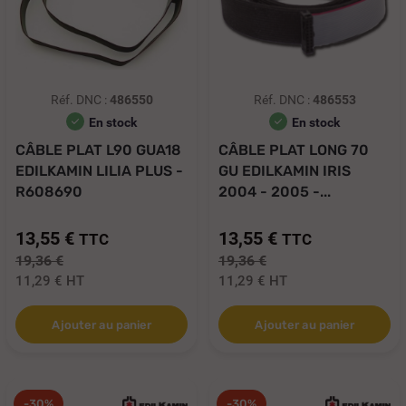
Réf. DNC :
486550
Réf. DNC :
486553
En stock
En stock
CÂBLE PLAT L90 GUA18
CÂBLE PLAT LONG 70
EDILKAMIN LILIA PLUS -
GU EDILKAMIN IRIS
R608690
2004 - 2005 -...
13,55 €
13,55 €
TTC
TTC
19,36 €
19,36 €
11,29 €
HT
11,29 €
HT
Ajouter au panier
Ajouter au panier
-30%
-30%