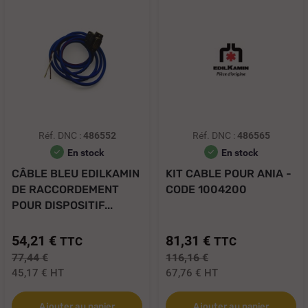
Réf. DNC :
486552
Réf. DNC :
486565
En stock
En stock
CÂBLE BLEU EDILKAMIN
KIT CABLE POUR ANIA -
DE RACCORDEMENT
CODE 1004200
POUR DISPOSITIF...
54,21 €
81,31 €
TTC
TTC
77,44 €
116,16 €
45,17 €
HT
67,76 €
HT
Ajouter au panier
Ajouter au panier