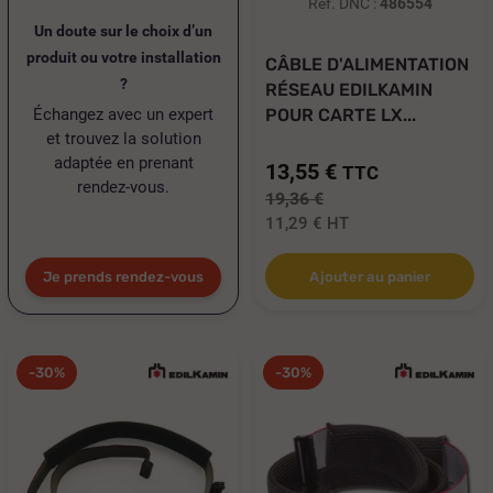
Réf. DNC :
486554
Un doute sur le choix d’un
produit ou votre installation
CÂBLE D'ALIMENTATION
?
RÉSEAU EDILKAMIN
Échangez avec un expert
POUR CARTE LX...
et trouvez la solution
adaptée en prenant
13,55 €
TTC
rendez-vous.
19,36 €
11,29 €
HT
Je prends rendez-vous
Ajouter au panier
-30%
-30%