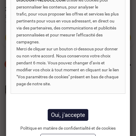
DISCOUNT-NEGOCE.COM
utilise les cookies pour
personnaliser les contenus, pour analyser le
20,33 €
20,91 €
TTC
TTC
trafic, pour vous proposer les offres et services les plus
29,04 €
29,87 €
pertinents pour vous en vous adressant, en direct ou
16,94 €
HT
17,42 €
HT
via des partenaires, des communications et publicités
personnalisées et pour mesurer l'efficacité des
Ajouter au panier
Ajouter au panier
campagnes.
Merci de cliquer sur un bouton ci-dessous pour donner
ou non votre accord. Nous conservons votre choix
pendant 6 mois. Vous pouvez changer d’avis et
-30%
-30%
modifier vos choix à tout moment en cliquant sur le lien
"Vos paramètres de cookies" présent en bas de chaque
page de notre site.
Politique en matière de confidentialité et de cookies
Réf. DNC :
486567
Réf. DNC :
486560