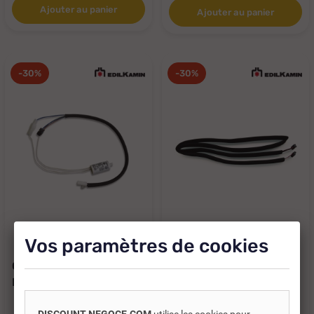
Ajouter au panier
Ajouter au panier
-30%
-30%
Réf. DNC :
486561
Réf. DNC :
486551
Vos paramètres de cookies
CABLE CONDENS 1UF
CÂBLE FLAT EDILKAMIN
EXTR - CODE 671300
ALIMENTATION DE LA
CARTE AU...