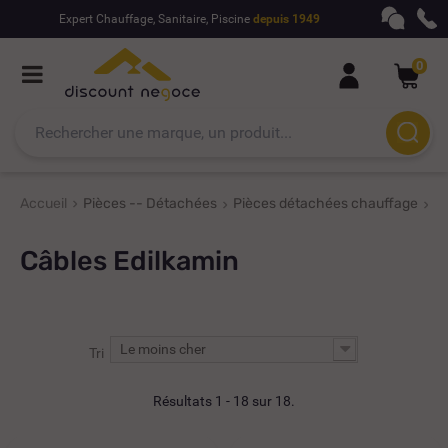
Expert Chauffage, Sanitaire, Piscine
depuis 1949
0
Accueil
Pièces -- Détachées
Pièces détachées chauffage
Pi
Câbles Edilkamin
Le moins cher
Tri
Résultats 1 - 18 sur 18.