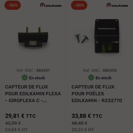
-30%
-30%
Réf. DNC :
486451
Réf. DNC :
486450
En stock
En stock
CAPTEUR DE FLUX
CAPTEUR DE FLUX
POUR EDILKAMIN FLEXA
POUR POÊLES
- IDROFLEXA C -...
EDILKAMIN - R232770
29,81 €
33,88 €
TTC
TTC
42,59 €
48,40 €
24,84 €
HT
28,23 €
HT