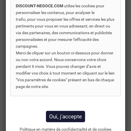
DISCOUNT-NEGOCE.COM
utilise les cookies pour
personnaliser les contenus, pour analyser le
39,30 €
TTC
trafic, pour vous proposer les offres et services les plus
56,14 €
pertinents pour vous en vous adressant, en direct ou
32,75 €
HT
via des partenaires, des communications et publicités
personnalisées et pour mesurer l'efficacité des
Ajouter au panier
campagnes.
Merci de cliquer sur un bouton ci-dessous pour donner
ou non votre accord. Nous conservons votre choix
pendant 6 mois. Vous pouvez changer d’avis et
Résultats 1 - 3 sur 3.
modifier vos choix à tout moment en cliquant sur le lien
"Vos paramètres de cookies" présent en bas de chaque
page de notre site.
PIÈCES DÉTACHÉES EDILKAMIN
POÊLE À BOIS EDILKAMIN
POÊLE À GRANULE EDILKAMIN
Politique en matière de confidentialité et de cookies