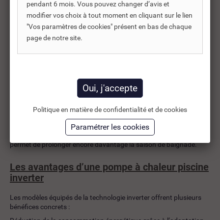
la température.
pendant 6 mois. Vous pouvez changer d’avis et
modifier vos choix à tout moment en cliquant sur le lien
Pompe à chaleur piscine BWT FI Connect
"Vos paramètres de cookies" présent en bas de chaque
page de notre site.
Pensée pour les utilisateurs recherchant performance et
simplicité, avec une gestion efficace de la température du bassin.
Pompe à chaleur BWT Pearl HPT
Un modèle axé sur la stabilité de chauffe et la fiabilité sur la durée,
adapté aux usages réguliers.
Politique en matière de confidentialité et de cookies
Pompe à chaleur BWT Nordic
Conçue pour fonctionner dans des conditions plus fraîches, elle
permet de prolonger encore davantage la saison de baignade.
Les avantages d’une pompe à chaleur piscine
inverter
Les modèles équipés de la technologie inverter offrent plusieurs
bénéfices concrets :