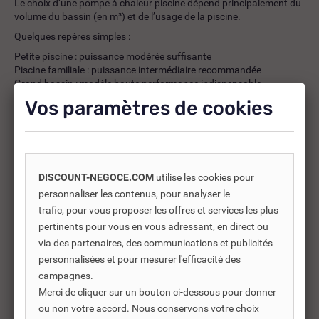
Le choix d’une pompe à chaleur piscine dépend principalement du
volume du bassin (en m³) et de l’usage de la piscine.
Quelques repères simples :
Petite piscine : puissance modérée suffisante
Piscine familiale : puissance intermédiaire recommandée
Grand bassin : modèle haute performance indispensable
Une piscine bien dimensionnée permet d’atteindre plus rapidement
Vos paramètres de cookies
la température idéale et d’éviter une surconsommation
énergétique.
Les conditions climatiques, l’exposition au vent et la présence d’un
abri influencent également le choix du modèle.
DISCOUNT-NEGOCE.COM
utilise les cookies pour
Les modèles de pompes à chaleur piscine
personnaliser les contenus, pour analyser le
BWT disponibles
trafic, pour vous proposer les offres et services les plus
pertinents pour vous en vous adressant, en direct ou
La gamme BWT propose plusieurs solutions adaptées aux
différents besoins :
via des partenaires, des communications et publicités
personnalisées et pour mesurer l'efficacité des
Pompe à chaleur BWT Inverter Connect
campagnes.
Merci de cliquer sur un bouton ci-dessous pour donner
Un modèle moderne avec technologie inverter et connectivité.
ou non votre accord. Nous conservons votre choix
Idéal pour optimiser la consommation tout en pilotant facilement