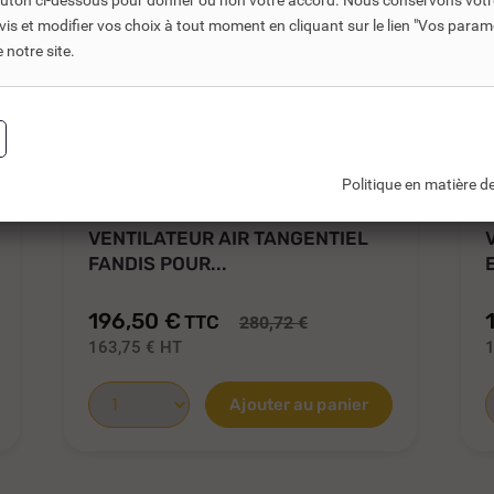
bouton ci-dessous pour donner ou non votre accord. Nous conservons votr
s et modifier vos choix à tout moment en cliquant sur le lien "Vos param
notre site.
Politique en matière de
REF DNC :
486201
VENTILATEUR AIR TANGENTIEL
FANDIS POUR...
196,50 €
TTC
280,72 €
163,75 €
HT
Ajouter au panier