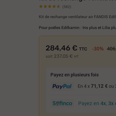
(582)
Kit de rechange ventilateur air FANDIS E
-----
Pour poêles Edilkamin : Iris plus et Lilia pl
284,46 €
-30%
406
TTC
237,05 €
soit
HT
Payez en plusieurs fois
71,12 €
En 4 x
ou 
Payez en
4x
,
3x