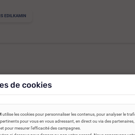
S EDILKAMIN
es de cookies
ts connexes ou associés. Ils vous permettent soit d’améliorer l’
-30%
M
utilise les cookies pour personnaliser les contenus, pour analyser le traf
us pertinents pour vous en vous adressant, en direct ou via des partenaire
 et pour mesurer l'efficacité des campagnes.