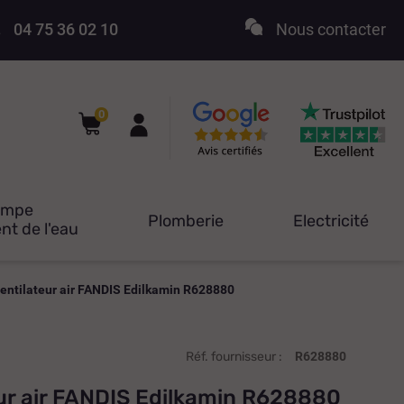
04 75 36 02 10
Nous contacter
0
ompe
Plomberie
Electricité
nt de l'eau
ventilateur air FANDIS Edilkamin R628880
Réf. fournisseur :
R628880
eur air FANDIS Edilkamin R628880