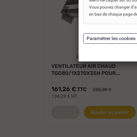
Merci de cliquer sur un 
Vous pouvez changer d’avi
en bas de chaque page de 
REF DNC :
486200
VENTILATEUR AIR CHAUD
TGO80/1X270X35H POUR...
161,26 €
TTC
230,38 €
134,39 €
HT
Ajouter au panier