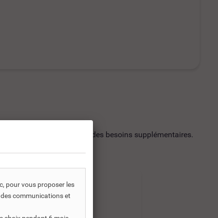
utilisation soit répondre à des besoins supplémentaires.
-30%
-30%
ic, pour vous proposer les
s, des communications et