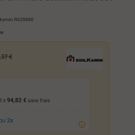
dilkamin R628880
us
,37 €
94,82 €
3 x
sans frais
ou
2x