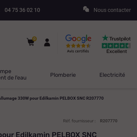
04 75 36 02 10
Nous contacter
0
ompe
Plomberie
Electricité
nt de l'eau
'allumage 330W pour Edilkamin PELBOX SNC R207770
Réf. fournisseur :
R207770
pour Edilkamin PELBOX SNC