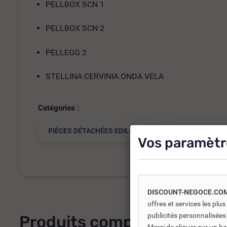
PELLBOX SCN 1
PELLBOX SCN 2
PELLEGG 2
STELLINA CERVINIA ONDA VELA
Catégories :
PIÈCES DÉTACHÉES EDILKAMIN
BOUGIES D'A
Vos paramètr
DISCOUNT-NEGOCE.CO
offres et services les pl
publicités personnalisées
Produits complémentaires