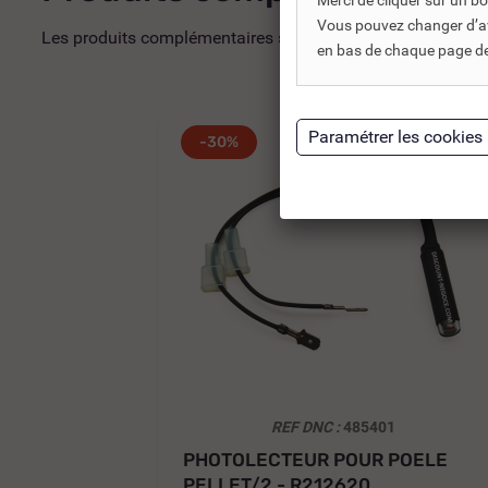
Merci de cliquer sur un 
Vous pouvez changer d’avi
Les produits complémentaires sont généralement des produi
en bas de chaque page de 
-30%
REF DNC :
485401
PHOTOLECTEUR POUR POELE
PELLET/2 - R212620