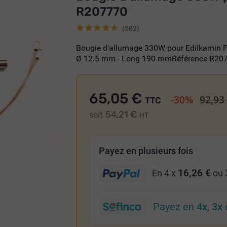
R207770
(582)
Bougie d'allumage 330W pour Edilkamin
Ø 12.5 mm - Long 190 mmRéférence R20
65,05 €
-30%
92,93
TTC
54,21 €
soit
HT
Payez en plusieurs fois
16,26 €
En 4 x
ou 
Payez en
4x
,
3x