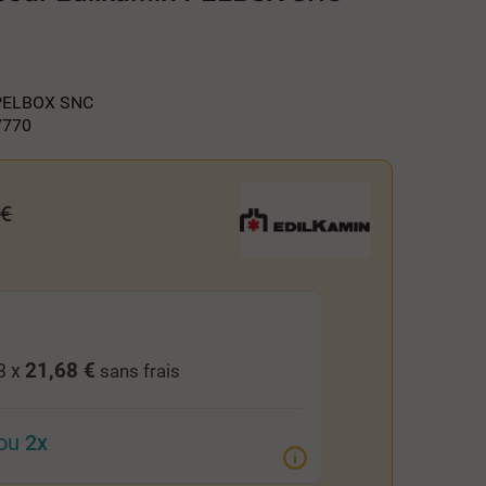
 PELBOX SNC
7770
 €
21,68 €
3 x
sans frais
ou
2x