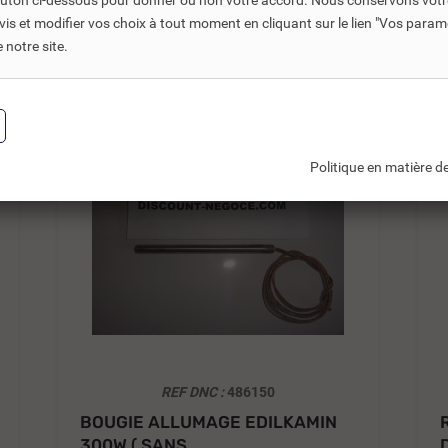
bouton ci-dessous pour donner ou non votre accord. Nous conservons votr
s et modifier vos choix à tout moment en cliquant sur le lien "Vos param
ts connexes ou associés. Ils vous permettent soit d’améliorer l’
notre site.
-30%
Politique en matière de
REF DNC :
486150
BOUGIE ALLUMAGE EDILKAMIN
300W ( SANS...