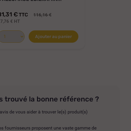
81,31 €
46,07 €
TTC
T
116,16 €
7,76 €
HT
38,39 €
HT
Ajouter au panier
s trouvé la bonne référence ?
avis de vous aider à trouver le(s) produit(s)
 nos fournisseurs proposent une vaste gamme de