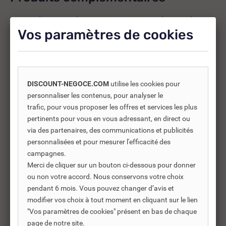
Les produits complémentaires sont généralement des
produits connexes ou associés. Ils vous permettent soit
Vos paramètres de cookies
d’améliorer l’utilisation soit répondre à des besoins
supplémentaires.
DISCOUNT-NEGOCE.COM
utilise les cookies pour
personnaliser les contenus, pour analyser le
-30%
trafic, pour vous proposer les offres et services les plus
pertinents pour vous en vous adressant, en direct ou
via des partenaires, des communications et publicités
personnalisées et pour mesurer l'efficacité des
campagnes.
Merci de cliquer sur un bouton ci-dessous pour donner
ou non votre accord. Nous conservons votre choix
pendant 6 mois. Vous pouvez changer d’avis et
modifier vos choix à tout moment en cliquant sur le lien
"Vos paramètres de cookies" présent en bas de chaque
page de notre site.