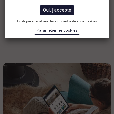
8,22 €
9,
TTC
11,74 €
6,85 €
HT
7,
Ajouter au panier
Politique en matière de confidentialité et de cookies