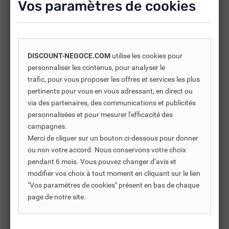
Vos paramètres de cookies
-30%
DISCOUNT-NEGOCE.COM
utilise les cookies pour
personnaliser les contenus, pour analyser le
trafic, pour vous proposer les offres et services les plus
pertinents pour vous en vous adressant, en direct ou
via des partenaires, des communications et publicités
personnalisées et pour mesurer l'efficacité des
campagnes.
Merci de cliquer sur un bouton ci-dessous pour donner
ou non votre accord. Nous conservons votre choix
pendant 6 mois. Vous pouvez changer d’avis et
modifier vos choix à tout moment en cliquant sur le lien
REF DNC :
486280
"Vos paramètres de cookies" présent en bas de chaque
PLAQUE 300 X 500 MM
JO
page de notre site.
POUR FABRICATION DE...
ED
PE