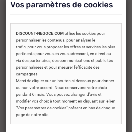
Vos paramètres de cookies
-30%
DISCOUNT-NEGOCE.COM
utilise les cookies pour
personnaliser les contenus, pour analyser le
trafic, pour vous proposer les offres et services les plus
pertinents pour vous en vous adressant, en direct ou
via des partenaires, des communications et publicités
personnalisées et pour mesurer l'efficacité des
campagnes.
Merci de cliquer sur un bouton ci-dessous pour donner
ou non votre accord. Nous conservons votre choix
pendant 6 mois. Vous pouvez changer d’avis et
modifier vos choix à tout moment en cliquant sur le lien
REF DNC :
225210
"Vos paramètres de cookies" présent en bas de chaque
EVIER GRÉ À POSER 1 BACS
CO
page de notre site.
1EGOUTTOIR 1000...
RE