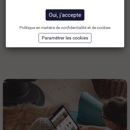
1,68 €
31
TTC
2,40 €
1,40 €
HT
26
Politique en matière de confidentialité et de cookies
Ajouter au panier