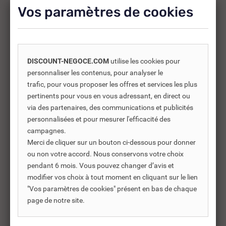
supplémentaires.
Vos paramètres de cookies
-30%
DISCOUNT-NEGOCE.COM
utilise les cookies pour
personnaliser les contenus, pour analyser le
trafic, pour vous proposer les offres et services les plus
pertinents pour vous en vous adressant, en direct ou
via des partenaires, des communications et publicités
personnalisées et pour mesurer l'efficacité des
campagnes.
Merci de cliquer sur un bouton ci-dessous pour donner
ou non votre accord. Nous conservons votre choix
pendant 6 mois. Vous pouvez changer d’avis et
modifier vos choix à tout moment en cliquant sur le lien
REF DNC :
495300
"Vos paramètres de cookies" présent en bas de chaque
page de notre site.
GOULOTTE MOULURE PVC
GO
20 X 10 BLANCHE...
40