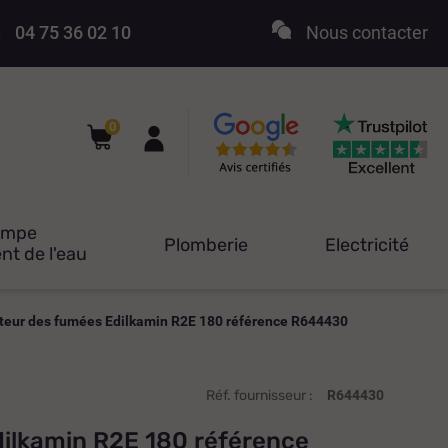
04 75 36 02 10
Nous contacter
0
ompe
Plomberie
Electricité
nt de l'eau
teur des fumées Edilkamin R2E 180 référence R644430
Réf. fournisseur :
R644430
ilkamin R2E 180 référence