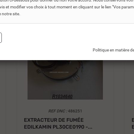
bouton ci-dessous pour donner ou non votre accord. Nous conservons votr
ts connexes ou associés. Ils vous permettent soit d’améliorer l’
s et modifier vos choix à tout moment en cliquant sur le lien "Vos param
notre site.
-30%
Politique en matière de
REF DNC :
486251
EXTRACTEUR DE FUMÉE
EDILKAMIN PL30CE0190 -...