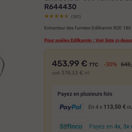
R644430
(582)
Extracteur des fumées Edilkamin R2E 180
-------
Pour poêles Edilkamin : Voir liste ci-dess
453,99 €
-30%
648
TTC
378,33 €
soit
HT
Payez en plusieurs fois
113,50 €
En 4 x
ou
Payez en
4x
,
3x