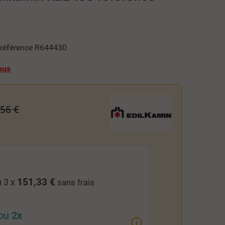
 référence R644430
ous
,56 €
151,33 €
 3 x
sans frais
ou
2x