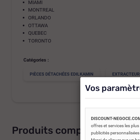
MIAMI
MONTREAL
ORLANDO
OTTAWA
QUEBEC
TORONTO
Catégories :
PIÈCES DÉTACHÉES EDILKAMIN
EXTRACTEURS
Vos paramètr
DISCOUNT-NEGOCE.CO
offres et services les pl
Produits complémentaires
publicités personnalisées