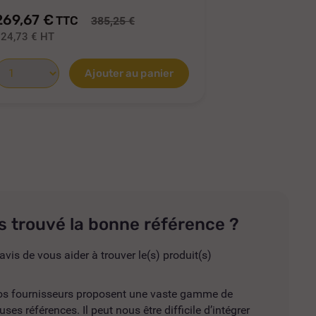
269,67 €
147,71 €
TTC
T
385,25 €
224,73 €
HT
123,09 €
HT
Ajouter au panier
s trouvé la bonne référence ?
avis de vous aider à trouver le(s) produit(s)
 nos fournisseurs proposent une vaste gamme de
es références. Il peut nous être difficile d’intégrer