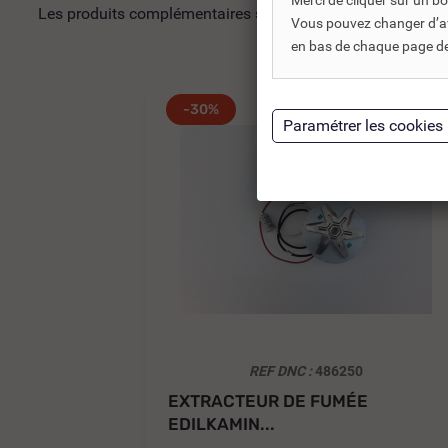
Merci de cliquer sur un 
Les produits complémentaires sont généralement des produi
Vous pouvez changer d’avi
en bas de chaque page de 
-30%
REF DNC :
486250
EXTRACTEUR DE FUMÉE
EDILKAMIN...