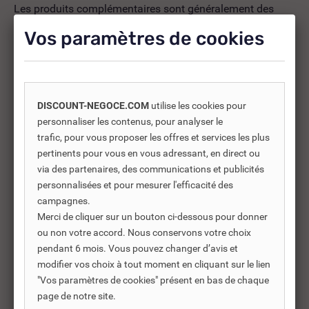
Les produits complémentaires sont généralement des
produits connexes ou associés. Ils vous permettent soit
Vos paramètres de cookies
d’améliorer l’utilisation soit répondre à des besoins
supplémentaires.
DISCOUNT-NEGOCE.COM
utilise les cookies pour
-30%
personnaliser les contenus, pour analyser le
trafic, pour vous proposer les offres et services les plus
pertinents pour vous en vous adressant, en direct ou
via des partenaires, des communications et publicités
personnalisées et pour mesurer l'efficacité des
campagnes.
Merci de cliquer sur un bouton ci-dessous pour donner
ou non votre accord. Nous conservons votre choix
pendant 6 mois. Vous pouvez changer d’avis et
modifier vos choix à tout moment en cliquant sur le lien
"Vos paramètres de cookies" présent en bas de chaque
page de notre site.
REF DNC :
485200