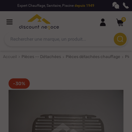
Expert Chauffage, Sanitaire, Piscine
depuis 1949
0
Accueil
Pièces -- Détachées
Pièces détachées chauffage
Piè
-30%