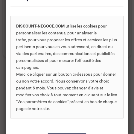
Catégories :
DISCOUNT-NEGOCE.COM
utilise les cookies pour
VENTILATION
personnaliser les contenus, pour analyser le
trafic, pour vous proposer les offres et services les plus
AÉRATEURS, EXTRACTEUR D'AIR
pertinents pour vous en vous adressant, en direct ou
via des partenaires, des communications et publicités
personnalisées et pour mesurer l'efficacité des
campagnes.
Merci de cliquer sur un bouton ci-dessous pour donner
ou non votre accord. Nous conservons votre choix
Produits complémentaires
pendant 6 mois. Vous pouvez changer d’avis et
modifier vos choix à tout moment en cliquant sur le lien
Les produits complémentaires sont généralement des
"Vos paramètres de cookies" présent en bas de chaque
produits connexes ou associés. Ils vous permettent soit
page de notre site.
d’améliorer l’utilisation soit répondre à des besoins
supplémentaires.