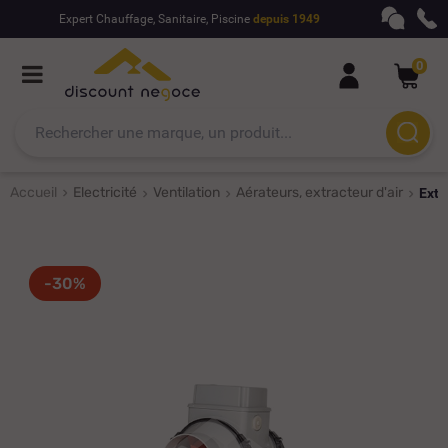
Expert Chauffage, Sanitaire, Piscine
depuis 1949
0
Accueil
Electricité
Ventilation
Aérateurs, extracteur d'air
Extr
-30%