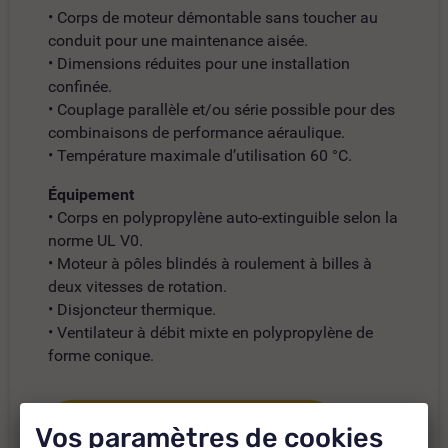
• Corps de moteur démontable sans toucher au
conduit pour une maintenance aisée.
• Dimensions réduites pour une installation
confinée.
• Couplage parallèle et/ou série possible pour des
combinaisons de performance aéraulique.
• Température maximale d’utilisation 60 °C.
Équipement
• Corps en polypropylène auto-extinguible selon la
norme UL V0.
• Moteur à pôles blindés à roulement à billes à
deux vitesses de rotation.
• Disjoncteur thermique.
• Ventilateur à débit mixte en polypropylène de
forme conique.
Consultez la fiche technique ici
Vos paramètres de cookies