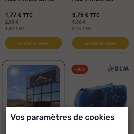
AIR Ø 67MM...
TRIPLE ENTRAXE...
1,77 €
3,75 €
TTC
TTC
2,53 €
5,36 €
1,48 €
HT
3,13 €
HT
Ajouter au panier
Ajouter au panier
-30%
Vos paramètres de cookies