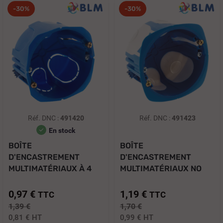
-30%
-30%
Réf. DNC :
491420
Réf. DNC :
491423
En stock
BOÎTE
BOÎTE
D'ENCASTREMENT
D'ENCASTREMENT
MULTIMATÉRIAUX À 4
MULTIMATÉRIAUX NO
ENTRÉES...
AIR Ø 67MM...
0,97 €
1,19 €
TTC
TTC
1,39 €
1,70 €
0,81 €
HT
0,99 €
HT