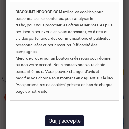
Réf. DNC :
491421
Un doute sur le choix d’un
En stock
DISCOUNT-NEGOCE.COM
utilise les cookies pour
produit ou votre installation
BOÎTE
personnaliser les contenus, pour analyser le
?
D'ENCASTREMENT
trafic, pour vous proposer les offres et services les plus
Échangez avec un expert
MULTIMATÉRIAUX
pertinents pour vous en vous adressant, en direct ou
et trouvez la solution
DOUBLE ENTRAXE...
via des partenaires, des communications et publicités
adaptée en prenant
3,75 €
TTC
personnalisées et pour mesurer l'efficacité des
rendez-vous.
5,36 €
campagnes.
3,13 €
HT
Merci de cliquer sur un bouton ci-dessous pour donner
ou non votre accord. Nous conservons votre choix
pendant 6 mois. Vous pouvez changer d’avis et
Je prends rendez-vous
Ajouter au panier
modifier vos choix à tout moment en cliquant sur le lien
"Vos paramètres de cookies" présent en bas de chaque
page de notre site.
-30%
-30%