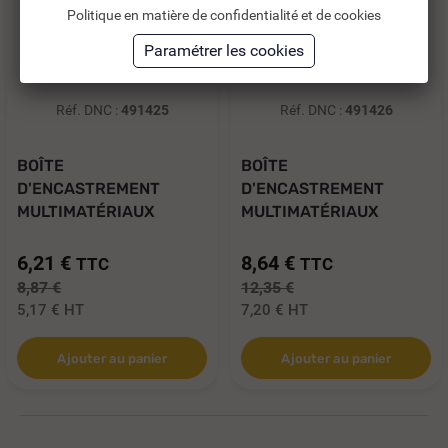
Politique en matière de confidentialité et de cookies
Réf. DNC :
491425
Réf. DNC :
491426
BOÎTE
BOÎTE
D'ENCASTREMENT
D'ENCASTREMENT
MULTIMATÉRIAUX
MULTIMATÉRIAUX
DOUBLE NO...
TRIPLE NO AIR...
6,21 €
8,64 €
TTC
TTC
8,87 €
12,35 €
5,17 €
HT
7,20 €
HT
Ajouter au panier
Ajouter au panier